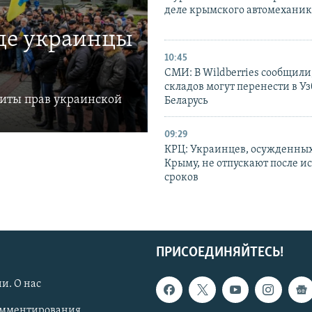
деле крымского автомехани
где украинцы
10:45
СМИ: В Wildberries сообщили,
складов могут перенести в У
щиты прав украинской
Беларусь
09:29
КРЦ: Украинцев, осужденных
Крыму, не отпускают после и
сроков
ПРИСОЕДИНЯЙТЕСЬ!
и. О нас
омментирования