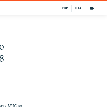
УКР
КТА
о
8
виях МЧС во