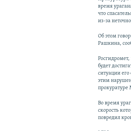
ПОБЕДИТЕЛЕЙ НЕ СУДЯТ?
время урагана
КРЫМ.НЕПОКОРЕННЫЙ
что спасател
из-за неточн
ELIFBE
УКРАИНСКАЯ ПРОБЛЕМА КРЫМА
Об этом говор
Рашкина, соо
Росгидромет, 
будет достига
ситуации его 
этим нарушен
прокуратуре 
Во время ураг
скорость кото
повредил кро