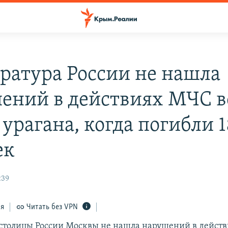
ратура России не нашла
ений в действиях МЧС в
урагана, когда погибли 1
ек
:39
ся
Читать без VPN
столицы России Москвы не нашла нарушений в дейст