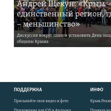
Андрей Щекун: «Крым –
единственный регион, 
– меньшинство»
Дискуссия вокруг планов установить День за
общины Крыма
ПОДДЕРЖКА
ИНФО
Українською
Присылайте свои видео и фото
Крым.Реали
Qırımtatar
Приложение для iOS и Андроид
Правила к