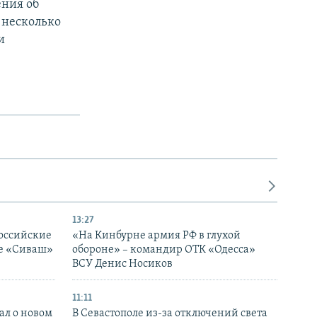
ния об
 несколько
и
13:27
оссийские
«На Кинбурне армия РФ в глухой
ке «Сиваш»
обороне» – командир ОТК «Одесса»
ВСУ Денис Носиков
11:11
ал о новом
В Севастополе из-за отключений света