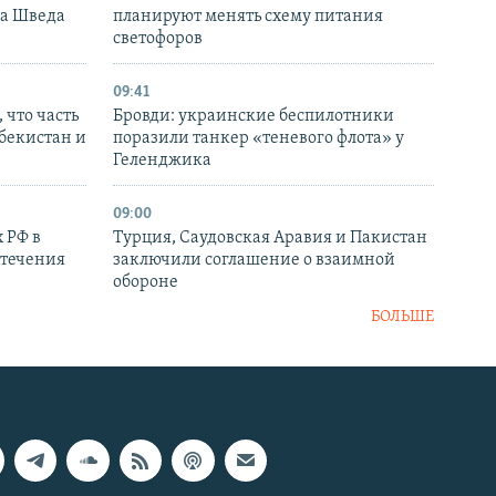
ка Шведа
планируют менять схему питания
светофоров
09:41
 что часть
Бровди: украинские беспилотники
збекистан и
поразили танкер «теневого флота» у
Геленджика
09:00
 РФ в
Турция, Саудовская Аравия и Пакистан
стечения
заключили соглашение о взаимной
обороне
БОЛЬШЕ