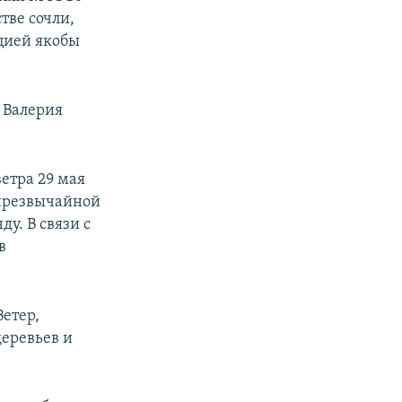
тве сочли,
цией якобы
ы Валерия
ветра 29 мая
я чрезвычайной
ду. В связи с
в
Ветер,
деревьев и