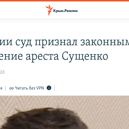
сии суд признал законны
ение ареста Сущенко
:23
ся
Читать без VPN