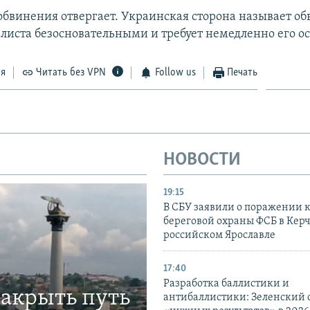
обвинения отвергает. Украинская сторона называет о
листа безосновательными и требует немедленно его ос
ся
Читать без VPN
Follow us
Печать
НОВОСТИ
19:15
В СБУ заявили о поражении 
береговой охраны ФСБ в Керч
российском Ярославле
17:40
Разработка баллистики и
закрыть путь
антибаллистики: Зеленский