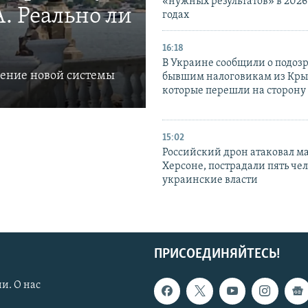
«нужных результатов» в 2026
. Реально ли
годах
16:18
В Украине сообщили о подоз
ление новой системы
бывшим налоговикам из Кры
которые перешли на сторону
15:02
Российский дрон атаковал м
Херсоне, пострадали пять чел
украинские власти
ПРИСОЕДИНЯЙТЕСЬ!
и. О нас