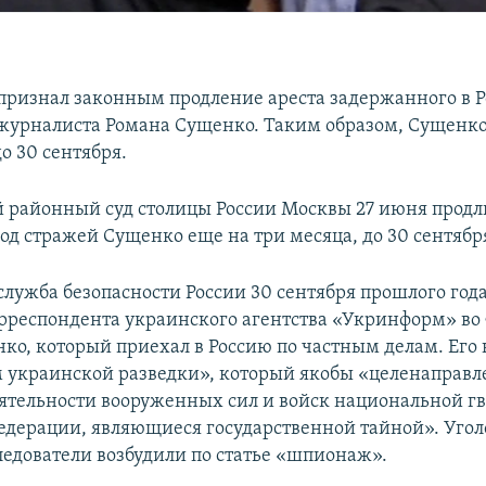
 признал законным продление ареста задержанного в 
журналиста Романа Сущенко. Таким образом, Сущенко
о 30 сентября.
 районный суд столицы России Москвы 27 июня продл
од стражей Сущенко еще на три месяца, до 30 сентябр
служба безопасности России 30 сентября прошлого год
рреспондента украинского агентства «Укринформ» во
ко, который приехал в Россию по частным делам. Его 
 украинской разведки», который якобы «целенаправл
еятельности вооруженных сил и войск национальной г
едерации, являющиеся государственной тайной». Угол
ледователи возбудили по статье «шпионаж».