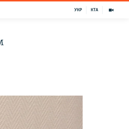
УКР
КТА
м