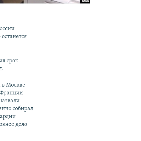
России
 останется
ил срок
я.
а в Москве
 Франции
назвали
енно собирал
вардии
овное дело