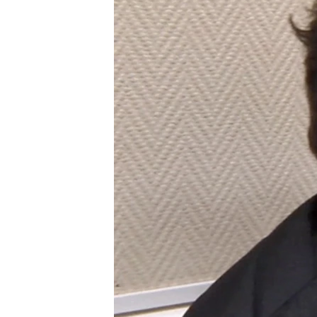
ПОБЕДИТЕЛЕЙ НЕ СУДЯТ?
КРЫМ.НЕПОКОРЕННЫЙ
ELIFBE
УКРАИНСКАЯ ПРОБЛЕМА КРЫМА