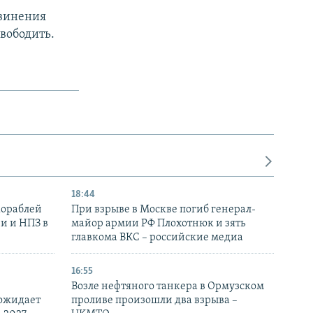
бвинения
вободить.
18:44
кораблей
При взрыве в Москве погиб генерал-
и и НПЗ в
майор армии РФ Плохотнюк и зять
главкома ВКС – российские медиа
16:55
Возле нефтяного танкера в Ормузском
 ожидает
проливе произошли два взрыва –