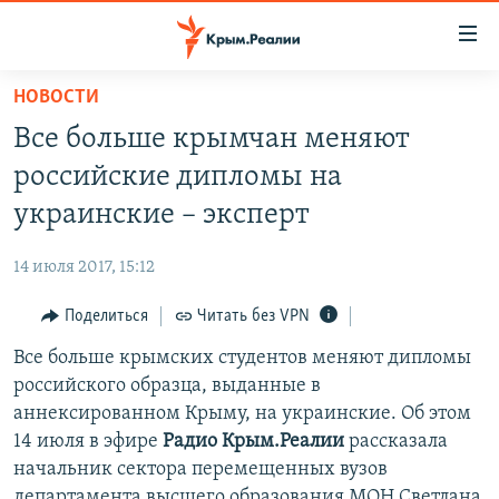
Доступность
ссылки
Вернуться
НОВОСТИ
к
НОВОСТИ
Все больше крымчан меняют
основному
СПЕЦПРОЕКТЫ
содержанию
российские дипломы на
ВОДА
Вернутся
ГРУЗ 200
украинские – эксперт
к
ИСТОРИЯ
КАРТА ВОЕННЫХ ОБЪЕКТОВ КРЫМА
главной
14 июля 2017, 15:12
ЕЩЕ
11 ЛЕТ ОККУПАЦИИ КРЫМА. 11 ИСТОРИЙ СОПРОТИВЛЕНИЯ
навигации
Вернутся
Поделиться
Читать без VPN
РАДІО СВОБОДА
ИНТЕРАКТИВ
к
Все больше крымских студентов меняют дипломы
КАК ОБОЙТИ БЛОКИРОВКУ
ИНФОГРАФИКА
поиску
российского образца, выданные в
ТЕЛЕПРОЕКТ КРЫМ.РЕАЛИИ
аннексированном Крыму, на украинские. Об этом
Українською
14 июля в эфире
Радио Крым.Реалии
рассказала
СОВЕТЫ ПРАВОЗАЩИТНИКОВ
Qırımtatar
начальник сектора перемещенных вузов
ПРОПАВШИЕ БЕЗ ВЕСТИ
департамента высшего образования МОН Светлана