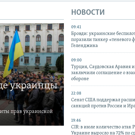
НОВОСТИ
09:41
Бровди: украинские беспил
поразили танкер «теневого ф
Геленджика
09:00
Турция, Саудовская Аравия 
заключили соглашение о вз
обороне
где украинцы
22:08
Сенат США поддержал расш
санкций против России и Ир
щиты прав украинской
19:46
CIR: в июле количество атак 
Украине выросло на 72% по 