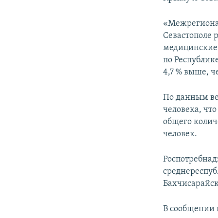
ПОБЕДИТЕЛЕЙ НЕ СУДЯТ?
КРЫМ.НЕПОКОРЕННЫЙ
«Межрегионал
Севастополе 
ELIFBE
медицинские 
УКРАИНСКАЯ ПРОБЛЕМА КРЫМА
по Республике
4,7 % выше, ч
По данным ве
человека, что
общего колич
человек.
Роспотребнад
среднереспубл
Бахчисарайск
В сообщении 