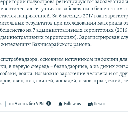
территории полуострова регистрируются заболевания и
изоотическая ситуация по заболеванию бешенством 
стается напряженной. За 6 месяцев 2017 года зарегист
жительных результатов при исследовании материала о
бешенство на 7 административных территориях (2016 г
 административных территориях). Зарегистрирован сл
 жительницы Бахчисарайского района.
спотребнадзора, основным источником инфекции для
ки, в первую очередь – безнадзорные, а из диких жив
собаки, волки. Возможно заражение человека и от дру
ров, овец, коз, свиней, лошадей, ослов, крыс, ежей, л
ся
Читать без VPN
Follow us
Печать