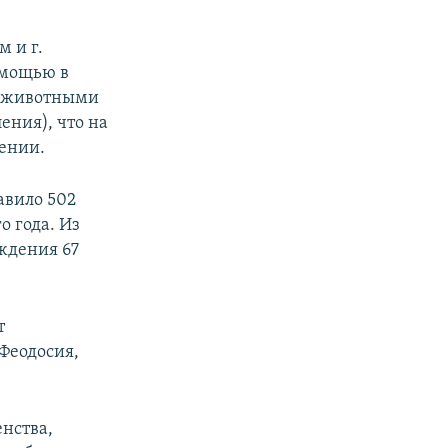
 и г.
омощью в
в животными
ения), что на
щении.
авило 502
о года. Из
ждения 67
т
 Феодосия,
нства,