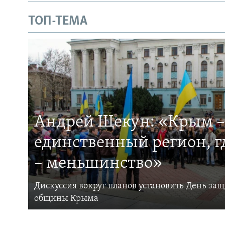
ТОП-ТЕМА
Андрей Щекун: «Крым –
единственный регион, 
– меньшинство»
Дискуссия вокруг планов установить День за
общины Крыма