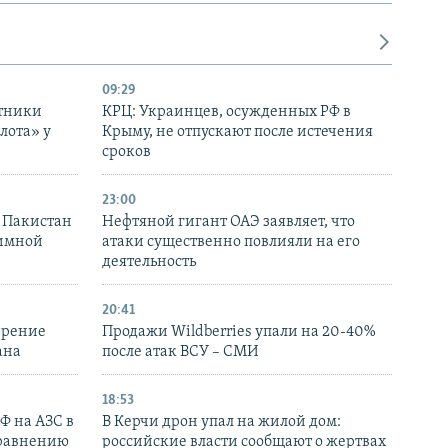
09:29
отники
КРЦ: Украинцев, осужденных РФ в
лота» у
Крыму, не отпускают после истечения
сроков
23:00
и Пакистан
Нефтяной гигант ОАЭ заявляет, что
аимной
атаки существенно повлияли на его
деятельность
20:41
ирение
Продажи Wildberries упали на 20-40%
ана
после атак ВСУ – СМИ
18:53
РФ на АЗС в
В Керчи дрон упал на жилой дом:
сравнению
российские власти сообщают о жертвах