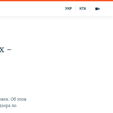
УКР
КТА
х –
овек. Об этом
дзора по