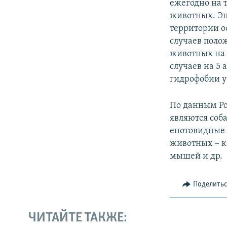
ежегодно на 
животных. Эп
территории о
случаев поло
животных на 
случаев на 5
гидрофобии у
По данным Ро
являются соба
енотовидные 
животных – ко
мышей и др.
Поделить
ЧИТАЙТЕ ТАКЖЕ: