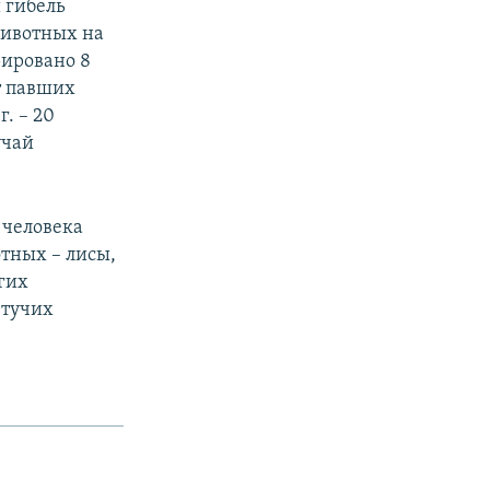
 гибель
животных на
рировано 8
т павших
. – 20
учай
 человека
отных – лисы,
гих
етучих