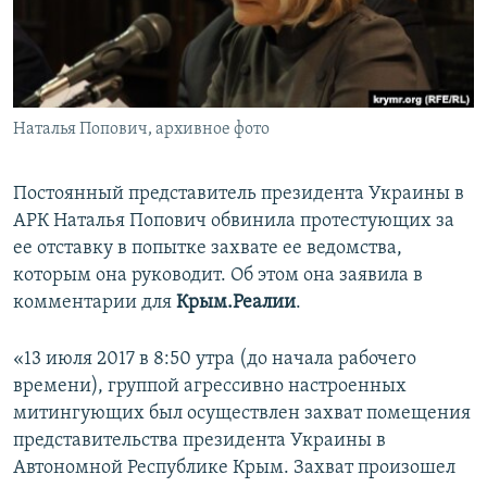
ПРИСОЕДИНЯЙТЕСЬ!
ПОБЕДИТЕЛЕЙ НЕ СУДЯТ?
КРЫМ.НЕПОКОРЕННЫЙ
ELIFBE
Наталья Попович, архивное фото
УКРАИНСКАЯ ПРОБЛЕМА КРЫМА
Все сайты RFE/RL
Постоянный представитель президента Украины в
АРК Наталья Попович обвинила протестующих за
ее отставку в попытке захвате ее ведомства,
которым она руководит. Об этом она заявила в
комментарии для
Крым.Реалии
.
«13 июля 2017 в 8:50 утра (до начала рабочего
времени), группой агрессивно настроенных
митингующих был осуществлен захват помещения
представительства президента Украины в
Автономной Республике Крым. Захват произошел