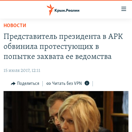
Доступность
ссылки
Вернуться
НОВОСТИ
к
НОВОСТИ
Представитель президента в АРК
основному
СПЕЦПРОЕКТЫ
содержанию
обвинила протестующих в
ВОДА
Вернутся
ГРУЗ 200
попытке захвата ее ведомства
к
ИСТОРИЯ
КАРТА ВОЕННЫХ ОБЪЕКТОВ КРЫМА
главной
15 июля 2017, 12:11
ЕЩЕ
11 ЛЕТ ОККУПАЦИИ КРЫМА. 11 ИСТОРИЙ СОПРОТИВЛЕНИЯ
навигации
Вернутся
Поделиться
Читать без VPN
РАДІО СВОБОДА
ИНТЕРАКТИВ
к
КАК ОБОЙТИ БЛОКИРОВКУ
ИНФОГРАФИКА
поиску
ТЕЛЕПРОЕКТ КРЫМ.РЕАЛИИ
Українською
СОВЕТЫ ПРАВОЗАЩИТНИКОВ
Qırımtatar
ПРОПАВШИЕ БЕЗ ВЕСТИ