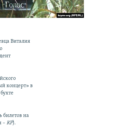
евца Виталия
о
дент
ийского
ый концерт» в
бухте
ь билетов на
н –
КР
).