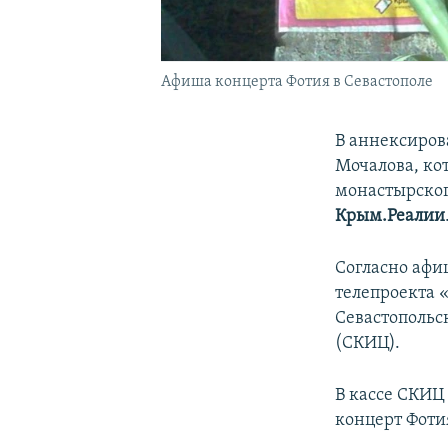
Афиша концерта Фотия в Севастополе
В аннексиров
Мочалова, ко
монастырског
Крым.Реалии
Согласно афи
телепроекта 
Севастопольс
(СКИЦ).
В кассе СКИЦ
концерт Фотия