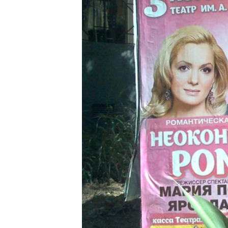
ПОБЕДИТЕЛЕЙ НЕ СУДЯТ?
КРЫМ.НЕПОКОРЕННЫЙ
ELIFBE
УКРАИНСКАЯ ПРОБЛЕМА КРЫМА