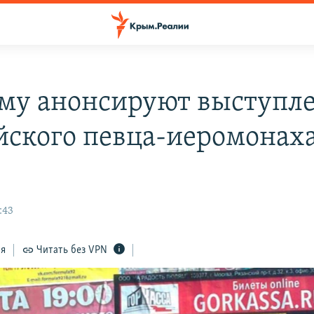
му анонсируют выступл
йского певца-иеромонах
:43
ся
Читать без VPN