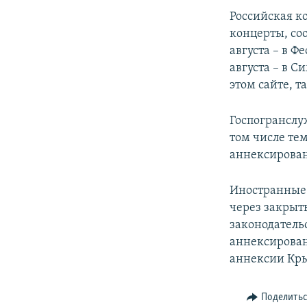
Российская к
концерты, со
августа – в Фе
августа – в 
этом сайте, т
Госпогранслуж
том числе тем
аннексирован
Иностранные 
через закрыт
законодатель
аннексирован
аннексии Кры
Поделить