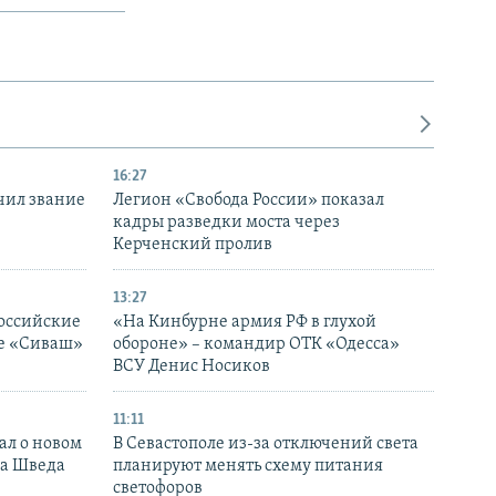
16:27
чил звание
Легион «Свобода России» показал
кадры разведки моста через
Керченский пролив
13:27
оссийские
«На Кинбурне армия РФ в глухой
ке «Сиваш»
обороне» – командир ОТК «Одесса»
ВСУ Денис Носиков
11:11
ал о новом
В Севастополе из-за отключений света
ка Шведа
планируют менять схему питания
светофоров