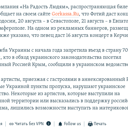
омпания «На Радость Людям», распространяющая биле
общает на своем сайте
Gorkassa.Ru
, что Фотий даст кон
одосии, 20 августа – в Севастополе, 21 августа – в Евпат
Симферополе. На одном из рекламных баннеров, разме
акже указано, что певец даст 16 августа концерт в Керчи
ба Украины с начала года запретила въезд в страну 70
, кто в обход украинского законодательства посетил
ный Россией Крым, сообщили в украинском ведомстве
артисты, приезжая с гастролями в аннексированный 
ые Украиной пункты пропуска, нарушают украинское
ство. Некоторые из артистов, которые выступили на
ной территории или высказались в поддержку россий
ма, лишились возможности выступать на материково
ся
Читать без VPN
Follow us
Печать