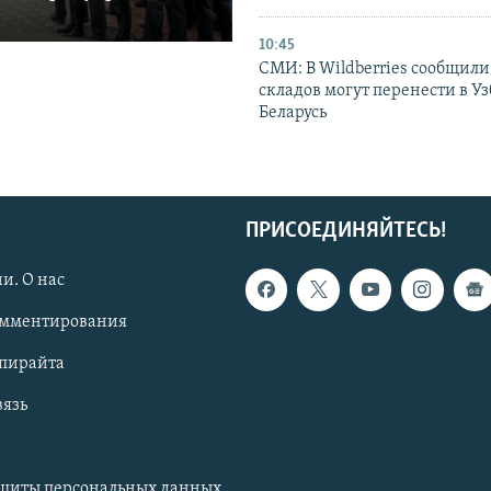
10:45
СМИ: В Wildberries сообщили,
складов могут перенести в У
Беларусь
ПРИСОЕДИНЯЙТЕСЬ!
и. О нас
омментирования
опирайта
вязь
ащиты персональных данных