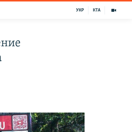
УКР
КТА
ение
а