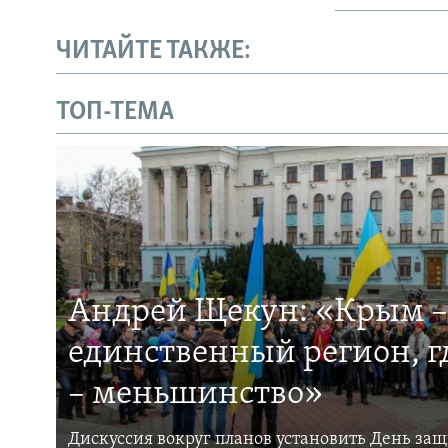
ЧИТАЙТЕ ТАКЖЕ:
ТОП-ТЕМА
Андрей Щекун: «Крым –
единственный регион, 
– меньшинство»
Дискуссия вокруг планов установить День за