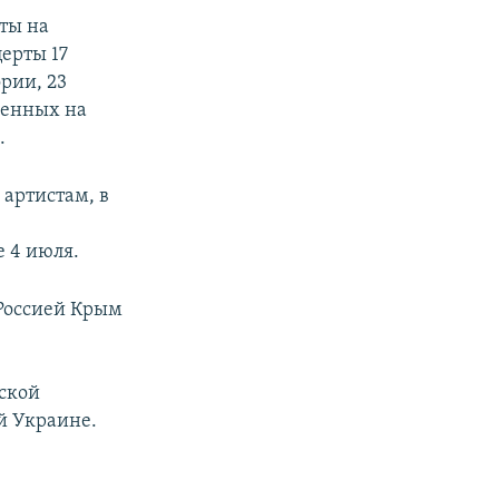
ты на
церты 17
ории, 23
щенных на
.
 артистам, в
 4 июля.
Россией Крым
ской
й Украине.