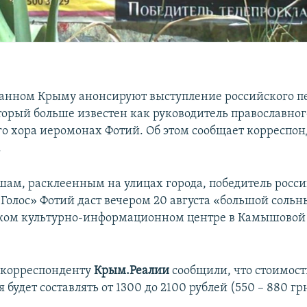
анном Крыму анонсируют выступление российского п
торый больше известен как руководитель православног
о хора иеромонах Фотий. Об этом сообщает корреспон
.
шам, расклеенным на улицах города, победитель росс
«Голос» Фотий даст вечером 20 августа «большой сольн
ком культурно-информационном центре в Камышовой 
 корреспонденту
Крым.Реалии
сообщили, что стоимост
 будет составлять от 1300 до 2100 рублей (550 – 880 гр