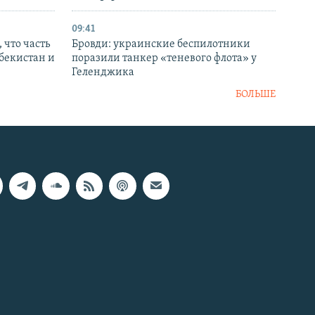
09:41
 что часть
Бровди: украинские беспилотники
збекистан и
поразили танкер «теневого флота» у
Геленджика
БОЛЬШЕ