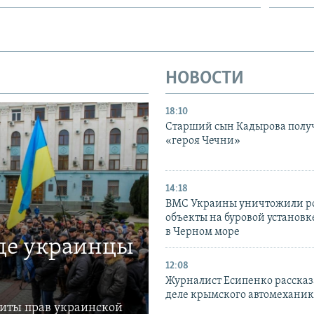
НОВОСТИ
18:10
Старший сын Кадырова полу
«героя Чечни»
14:18
ВМС Украины уничтожили р
объекты на буровой установ
в Черном море
где украинцы
12:08
Журналист Есипенко рассказ
деле крымского автомехани
щиты прав украинской