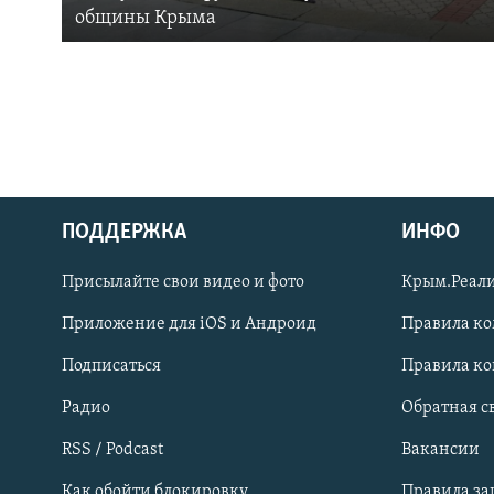
общины Крыма
ПОДДЕРЖКА
ИНФО
Українською
Присылайте свои видео и фото
Крым.Реали
Qırımtatar
Приложение для iOS и Андроид
Правила к
Подписаться
Правила к
ПРИСОЕДИНЯЙТЕСЬ!
Радио
Обратная с
RSS / Podcast
Вакансии
Как обойти блокировку
Правила з