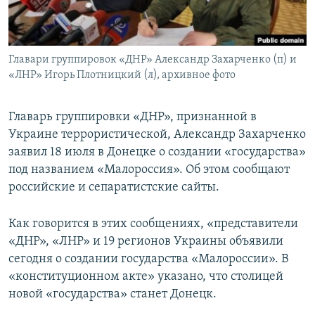
ПРИСОЕДИНЯЙТЕСЬ!
ПОБЕДИТЕЛЕЙ НЕ СУДЯТ?
КРЫМ.НЕПОКОРЕННЫЙ
Главари группировок «ДНР» Александр Захарченко (п) и
ELIFBE
«ЛНР» Игорь Плотницкий (л), архивное фото
УКРАИНСКАЯ ПРОБЛЕМА КРЫМА
Все сайты RFE/RL
Главарь группировки «ДНР», признанной в
Украине террористической, Александр Захарченко
заявил 18 июля в Донецке о создании «государства»
под названием «Малороссия». Об этом сообщают
российские и сепаратистские сайты.
Как говорится в этих сообщениях, «представители
«ДНР», «ЛНР» и 19 регионов Украины объявили
сегодня о создании государства «Малороссии». В
«конституционном акте» указано, что столицей
новой «государства» станет Донецк.