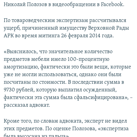
Николай Полозов в видеообращении в Facebook.
ПРИСОЕДИНЯЙТЕСЬ!
ПОБЕДИТЕЛЕЙ НЕ СУДЯТ?
КРЫМ.НЕПОКОРЕННЫЙ
По товароведческим экспертизам рассчитывался
ущерб, причиненный имуществу Верховной Рады
ELIFBE
АРК во время митинга 26 февраля 2014 года.
УКРАИНСКАЯ ПРОБЛЕМА КРЫМА
Все сайты RFE/RL
«Выяснилось, что значительное количество
предметов мебели имело 100-процентную
амортизацию, фактически это были вещи, которые
уже не могли использоваться, однако они были
посчитаны по стоимости. В последствии сумма в
9730 рублей, которую выплатил осужденный,
фактически эта сумма была сфальсифицирована», –
рассказал адвокат.
Кроме того, по словам адвоката, эксперт не видел
этих предметов. По оценке Полозова, «экспертиза
была высосана из пальца».