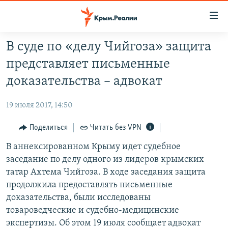
Доступность
ссылки
Вернуться
В суде по «делу Чийгоза» защита
к
НОВОСТИ
представляет письменные
основному
СПЕЦПРОЕКТЫ
содержанию
доказательства – адвокат
ВОДА
Вернутся
ГРУЗ 200
к
19 июля 2017, 14:50
ИСТОРИЯ
КАРТА ВОЕННЫХ ОБЪЕКТОВ КРЫМА
главной
ЕЩЕ
Поделиться
Читать без VPN
11 ЛЕТ ОККУПАЦИИ КРЫМА. 11 ИСТОРИЙ СОПРОТИВЛЕНИЯ
навигации
Вернутся
РАДІО СВОБОДА
В аннексированном Крыму идет судебное
ИНТЕРАКТИВ
к
заседание по делу одного из лидеров крымских
КАК ОБОЙТИ БЛОКИРОВКУ
ИНФОГРАФИКА
поиску
татар Ахтема Чийгоза. В ходе заседания защита
ТЕЛЕПРОЕКТ КРЫМ.РЕАЛИИ
продолжила предоставлять письменные
Українською
доказательства, были исследованы
СОВЕТЫ ПРАВОЗАЩИТНИКОВ
Qırımtatar
товароведческие и судебно-медицинские
ПРОПАВШИЕ БЕЗ ВЕСТИ
экспертизы. Об этом 19 июля сообщает адвокат