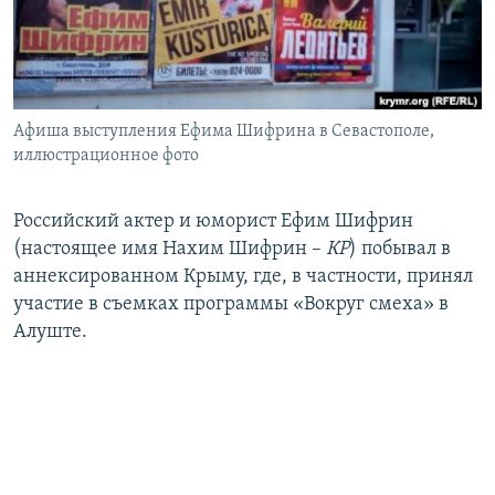
ПРИСОЕДИНЯЙТЕСЬ!
ПОБЕДИТЕЛЕЙ НЕ СУДЯТ?
КРЫМ.НЕПОКОРЕННЫЙ
ELIFBE
Афиша выступления Ефима Шифрина в Севастополе,
УКРАИНСКАЯ ПРОБЛЕМА КРЫМА
иллюстрационное фото
Все сайты RFE/RL
Российский актер и юморист Ефим Шифрин
(настоящее имя Нахим Шифрин –
КР
) побывал в
аннексированном Крыму, где, в частности, принял
участие в съемках программы «Вокруг смеха» в
Алуште.