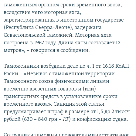
таможенным органом сроки временного ввоза,
ПРИСОЕДИНЯЙТЕСЬ!
ПОБЕДИТЕЛЕЙ НЕ СУДЯТ?
вследствие чего моторная яхта,
КРЫМ.НЕПОКОРЕННЫЙ
зарегистрированная в иностранном государстве
(Республика Сьерра-Леоне), задержана
ELIFBE
Севастопольской таможней. Моторная яхта
УКРАИНСКАЯ ПРОБЛЕМА КРЫМА
построена в 1967 году. Длина яхты составляет 13
Все сайты RFE/RL
метров», – говорится в сообщении.
Таможенники возбудили дело по ч. 1 ст. 16.18 КоАП
Росии – «Невывоз с таможенной территории
Таможенного союза физическими лицами
временно ввезенных товаров и (или)
транспортных средств в установленные сроки
временного ввоза». Санкция этой статьи
предусматривает штраф в размере от 1,5 до 2 тысяч
рублей (630 – 840 грн –
КР
) и конфискацию судна.
Сотрудники таможни проводят административное