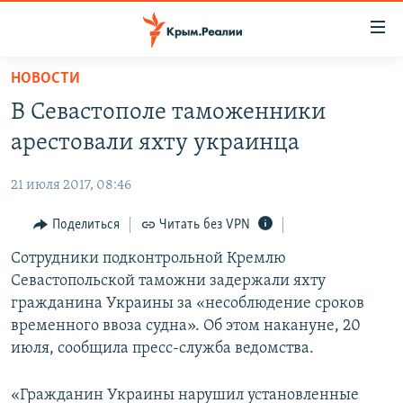
Доступность
ссылки
Вернуться
НОВОСТИ
к
НОВОСТИ
В Севастополе таможенники
основному
СПЕЦПРОЕКТЫ
содержанию
арестовали яхту украинца
ВОДА
Вернутся
ГРУЗ 200
к
21 июля 2017, 08:46
ИСТОРИЯ
КАРТА ВОЕННЫХ ОБЪЕКТОВ КРЫМА
главной
ЕЩЕ
Поделиться
Читать без VPN
11 ЛЕТ ОККУПАЦИИ КРЫМА. 11 ИСТОРИЙ СОПРОТИВЛЕНИЯ
навигации
Вернутся
РАДІО СВОБОДА
Сотрудники подконтрольной Кремлю
ИНТЕРАКТИВ
к
Севастопольской таможни задержали яхту
КАК ОБОЙТИ БЛОКИРОВКУ
ИНФОГРАФИКА
поиску
гражданина Украины за «несоблюдение сроков
ТЕЛЕПРОЕКТ КРЫМ.РЕАЛИИ
временного ввоза судна». Об этом накануне, 20
Українською
июля, сообщила пресс-служба ведомства.
СОВЕТЫ ПРАВОЗАЩИТНИКОВ
Qırımtatar
ПРОПАВШИЕ БЕЗ ВЕСТИ
«Гражданин Украины нарушил установленные