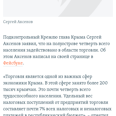
ПРИСОЕДИНЯЙТЕСЬ!
ПОБЕДИТЕЛЕЙ НЕ СУДЯТ?
КРЫМ.НЕПОКОРЕННЫЙ
Сергей Аксенов
ELIFBE
УКРАИНСКАЯ ПРОБЛЕМА КРЫМА
Подконтрольный Кремлю глава Крыма Сергей
Все сайты RFE/RL
Аксенов заявил, что на полуострове четверть всего
населения задействовано в области торговли. Об
этом Аксенов написал на своей странице в
Фейсбуке
.
«Торговля является одной из важных сфер
экономики Крыма. В этой сфере занято более 200
тысяч крымчан. Это почти четверть всего
трудоспособного населения. Удельный вес
налоговых поступлений от предприятий торговли
составляет почти 7% всех налоговых и неналоговых
платежей в республиканский бюджет», – отметил