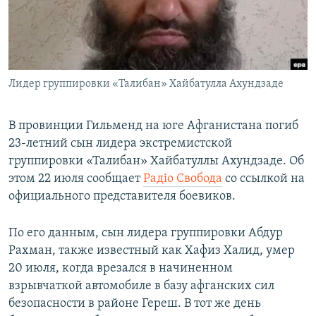
ПРИСОЕДИНЯЙТЕСЬ!
ПОБЕДИТЕЛЕЙ НЕ СУДЯТ?
КРЫМ.НЕПОКОРЕННЫЙ
ELIFBE
Лидер группировки «Талибан» Хайбатулла Ахундзаде
УКРАИНСКАЯ ПРОБЛЕМА КРЫМА
Все сайты RFE/RL
В провинции Гильменд на юге Афганистана погиб
23-летний сын лидера экстремистской
группировки «Талибан» Хайбатуллы Ахундзаде. Об
этом 22 июля сообщает
Радіо Свобода
со ссылкой на
официального представителя боевиков.
По его данным, сын лидера группировки Абдур
Рахман, также известный как Хафиз Халид, умер
20 июля, когда врезался в начиненном
взрывчаткой автомобиле в базу афганских сил
безопасности в районе Гереш. В тот же день