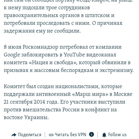
Как сам он сообщил порталу «ОВД-Инфо», на улице
ПРИСОЕДИНЯЙТЕСЬ!
ПОБЕДИТЕЛЕЙ НЕ СУДЯТ?
к нему подошли трое сотрудников
правоохранительных органов в штатском и
КРЫМ.НЕПОКОРЕННЫЙ
потребовали проследовать с ними. О причинах
ELIFBE
задержания ему не сообщили.
УКРАИНСКАЯ ПРОБЛЕМА КРЫМА
8 июля Роскомнадзор потребовал от компании
Все сайты RFE/RL
Google заблокировать в YouTube видеоканал
комитета «Нация и свобода», который обвинили в
призывах к массовым беспорядкам и экстремизму.
Комитет был создан националистами, которые
поддержали антивоенный «Марш мира» в Москве
21 сентября 2014 года. Его участники выступили
против вмешательства России в конфликт на
востоке Украины.
Поделиться
Читать без VPN
Follow us