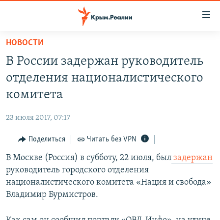
Доступность
ссылки
Вернуться
НОВОСТИ
к
НОВОСТИ
В России задержан руководитель
основному
СПЕЦПРОЕКТЫ
содержанию
отделения националистического
ВОДА
Вернутся
ГРУЗ 200
комитета
к
ИСТОРИЯ
КАРТА ВОЕННЫХ ОБЪЕКТОВ КРЫМА
главной
23 июля 2017, 07:17
ЕЩЕ
11 ЛЕТ ОККУПАЦИИ КРЫМА. 11 ИСТОРИЙ СОПРОТИВЛЕНИЯ
навигации
Вернутся
Поделиться
Читать без VPN
РАДІО СВОБОДА
ИНТЕРАКТИВ
к
В Москве (Россия) в субботу, 22 июля, был
задержан
КАК ОБОЙТИ БЛОКИРОВКУ
ИНФОГРАФИКА
поиску
руководитель городского отделения
ТЕЛЕПРОЕКТ КРЫМ.РЕАЛИИ
националистического комитета «Нация и свобода»
Українською
Владимир Бурмистров.
СОВЕТЫ ПРАВОЗАЩИТНИКОВ
Qırımtatar
ПРОПАВШИЕ БЕЗ ВЕСТИ