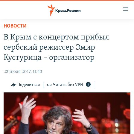
Доступность
ссылки
Вернуться
НОВОСТИ
к
НОВОСТИ
В Крым с концертом прибыл
основному
СПЕЦПРОЕКТЫ
содержанию
сербский режиссер Эмир
ВОДА
Вернутся
ГРУЗ 200
Кустурица – организатор
к
ИСТОРИЯ
КАРТА ВОЕННЫХ ОБЪЕКТОВ КРЫМА
главной
23 июля 2017, 11:43
ЕЩЕ
11 ЛЕТ ОККУПАЦИИ КРЫМА. 11 ИСТОРИЙ СОПРОТИВЛЕНИЯ
навигации
Вернутся
Поделиться
Читать без VPN
РАДІО СВОБОДА
ИНТЕРАКТИВ
к
КАК ОБОЙТИ БЛОКИРОВКУ
ИНФОГРАФИКА
поиску
ТЕЛЕПРОЕКТ КРЫМ.РЕАЛИИ
Українською
СОВЕТЫ ПРАВОЗАЩИТНИКОВ
Qırımtatar
ПРОПАВШИЕ БЕЗ ВЕСТИ