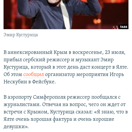
ПРИСОЕДИНЯЙТЕСЬ!
ПОБЕДИТЕЛЕЙ НЕ СУДЯТ?
КРЫМ.НЕПОКОРЕННЫЙ
ELIFBE
Эмир Кустурица
УКРАИНСКАЯ ПРОБЛЕМА КРЫМА
Все сайты RFE/RL
В аннексированный Крым в воскресенье, 23 июля,
прибыл сербский режиссер и музыкант Эмир
Кустурица, который в этот день даст концерт в Ялте.
Об этом
сообщил
организатор мероприятия Игорь
Нескубин в Фейсбуке.
В аэропорту Симферополя режиссер пообщался с
журналистами. Отвечая на вопрос, чего он ждет от
встречи с Крымом, Кустурица сказал: «Я знаю, что в
Ялте очень хорошая фактура и очень хорошие
девушки».