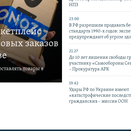
НПЗ
23:00
В РФ разрешили продавать б
ркетплейс
стандарта 1990-х годов: эксп
предупреждают об угрозе зд
овых заказов
21:27
ве
До 10 лет лишения свободы г
участнику «Самообороны Се
ставлять товары в
– Прокуратура АРК
19:42
Удары РФ по Украине имеют
«катастрофические последст
гражданских – миссия ООН