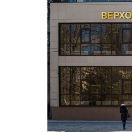
ПОБЕДИТЕЛЕЙ НЕ СУДЯТ?
КРЫМ.НЕПОКОРЕННЫЙ
ELIFBE
УКРАИНСКАЯ ПРОБЛЕМА КРЫМА