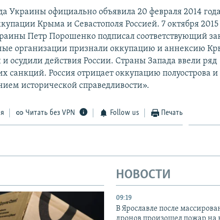
да Украины официально объявила 20 февраля 2014 год
купации Крыма и Севастополя Россией. 7 октября 2015
раины Петр Порошенко подписал соответствующий за
ые организации признали оккупацию и аннексию К
и осудили действия России. Страны Запада ввели ряд
х санкций. Россия отрицает оккупацию полуострова и 
нием исторической справедливости».
ся
Читать без VPN
Follow us
Печать
НОВОСТИ
09:19
В Ярославле после массирова
дронов произошел пожар на