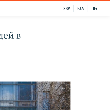
УКР
КТА
дей в