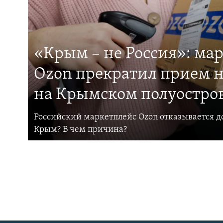
«Крым – не Россия»: ма
Ozon прекратил прием н
на Крымском полуостро
Российский маркетплейс Ozon отказывается до
Крым? В чем причина?