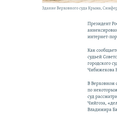
Здание Верховного суда Крыма, Симфе
Президент Ро
аннексирова
интернет-пор
Как сообщает
судьей Совет
городского су
Чибижекова Н
В Верховном 
по некоторым
суд рассматр
Чийгоза, «дел
Владимира Ба