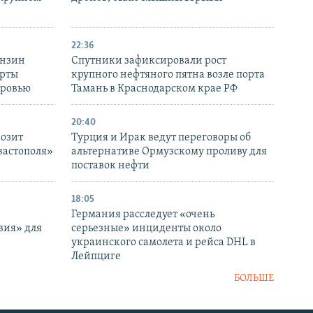
22:36
ензин
Спутники зафиксировали рост
ерты
крупного нефтяного пятна возле порта
оровью
Тамань в Краснодарском крае РФ
20:40
розит
Турция и Ирак ведут переговоры об
вастополя»
альтернативе Ормузскому проливу для
поставок нефти
18:05
Германия расследует «очень
вия» для
серьезные» инциденты около
украинского самолета и рейса DHL в
Лейпциге
БОЛЬШЕ