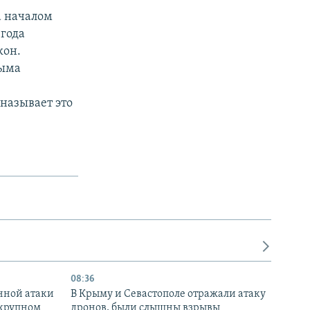
а началом
 года
кон.
рыма
называет это
08:36
нной атаки
В Крыму и Севастополе отражали атаку
 крупном
дронов, были слышны взрывы