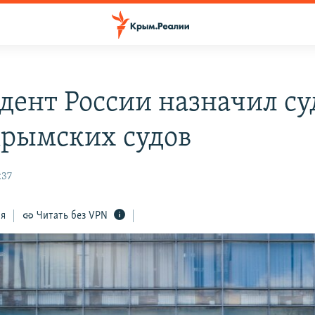
дент России назначил су
крымских судов
:37
ся
Читать без VPN