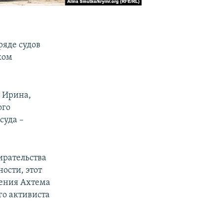
ряде судов
ком
а Ирина,
ого
суда –
ирательства
ости, этот
жения Ахтема
го активиста