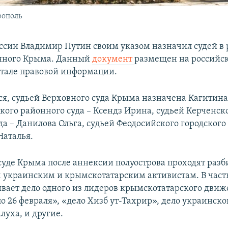
рополь
ссии Владимир Путин своим указом назначил судей в 
нного Крыма. Данный
документ
размещен на российс
тале правовой информации.
ся, судьей Верховного суда Крыма назначена Кагитин
ского районного суда – Ксендз Ирина, судьей Керченск
да – Данилова Ольга, судьей Феодосийского городского 
аталья.
суде Крыма после аннексии полуострова проходят разб
 украинским и крымскотатарским активистам. В частн
ивает дело одного из лидеров крымскотатарского дви
о 26 февраля», «дело Хизб ут-Тахрир», дело украинско
луха, и другие.