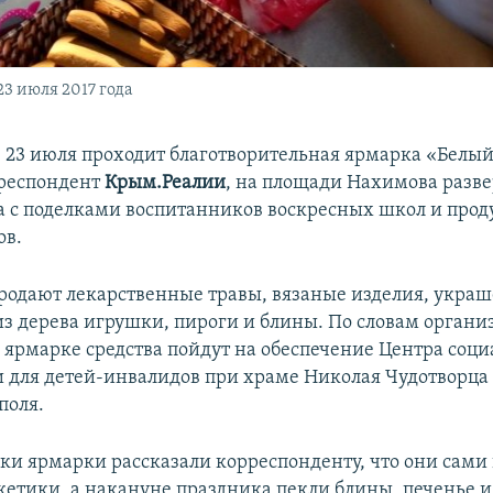
3 июля 2017 года
е 23 июля проходит благотворительная ярмарка «Белый
рреспондент
Крым.Реалии
, на площади Нахимова разве
а с поделками воспитанников воскресных школ и про
ов.
родают лекарственные травы, вязаные изделия, украш
з дерева игрушки, пироги и блины. По словам организ
 ярмарке средства пойдут на обеспечение Центра соц
 для детей-инвалидов при храме Николая Чудотворц
поля.
ки ярмарки рассказали корреспонденту, что они сами
етики, а накануне праздника пекли блины, печенье и