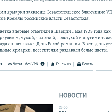
ми ярмарки заявлены Севастопольское благочиние У
ые Кремлю российские власти Севастополя.
цветка впервые отметили в Швеции 1 мая 1908 года ка
ркулезом, чумой, чахоткой, золотухой и другими тяж
огда он назывался День Белой ромашки. В этот день ус
льные ярмарки, посетителям раздавали белые цветы.
ся
Читать без VPN
Follow us
Печать
НОВОСТИ
23:00