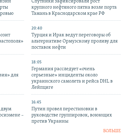
ензин
Спутники зафиксировали рост
ерты
крупного нефтяного пятна возле порта
оровью
Тамань в Краснодарском крае РФ
20:40
розит
Турция и Ирак ведут переговоры об
вастополя»
альтернативе Ормузскому проливу для
поставок нефти
18:05
Германия расследует «очень
вия» для
серьезные» инциденты около
украинского самолета и рейса DHL в
Лейпциге
16:45
 двум
Путин провел перестановки в
госизмене –
руководстве группировок, воюющих
против Украины
БОЛЬШЕ