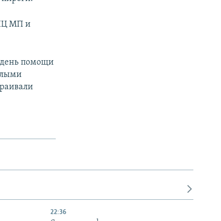
ПЦ МП и
к день помощи
елыми
траивали
22:36