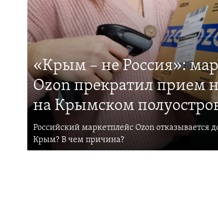
«Крым – не Россия»: ма
Ozon прекратил прием н
на Крымском полуостро
Российский маркетплейс Ozon отказывается до
Крым? В чем причина?