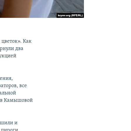
 цветок». Как
рнули два
дукцией
ения,
аторов, все
иальной
а в Камышовой
 шили и
 пироги.