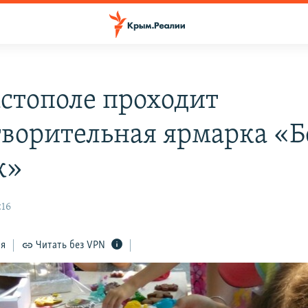
астополе проходит
творительная ярмарка «
к»
:16
ся
Читать без VPN