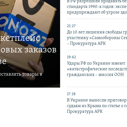
В РФ разрешили продавать б
стандарта 1990-х годов: эксп
предупреждают об угрозе зд
21:27
До 10 лет лишения свободы г
ркетплейс
участнику «Самообороны Се
– Прокуратура АРК
овых заказов
19:42
ве
Удары РФ по Украине имеют
«катастрофические последст
ставлять товары в
гражданских – миссия ООН
17:18
В Украине вынесли приговор
судьям из Крыма по статье о 
Прокуратура АРК