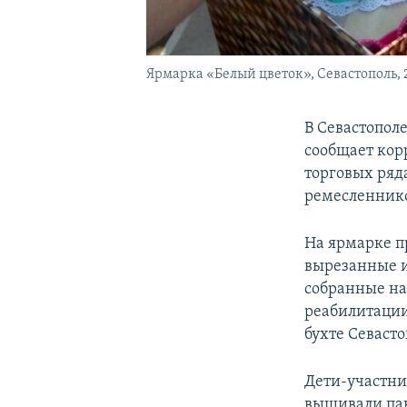
Ярмарка «Белый цветок», Севастополь, 2
В Севастопол
сообщает ко
торговых ряд
ремесленник
На ярмарке п
вырезанные и
собранные на
реабилитации
бухте Севасто
Дети-участни
вышивали пак