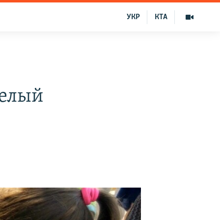
УКР
КТА
Белый