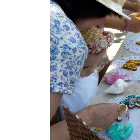
ПОБЕДИТЕЛЕЙ НЕ СУДЯТ?
КРЫМ.НЕПОКОРЕННЫЙ
ELIFBE
УКРАИНСКАЯ ПРОБЛЕМА КРЫМА