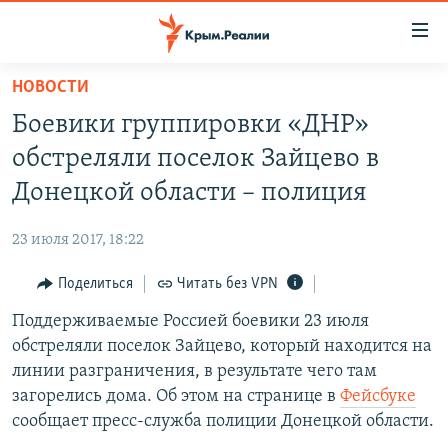
Доступность
ссылки
Вернуться
НОВОСТИ
к
НОВОСТИ
Боевики группировки «ДНР»
основному
СПЕЦПРОЕКТЫ
содержанию
обстреляли поселок Зайцево в
ВОДА
Вернутся
ГРУЗ 200
Донецкой области – полиция
к
ИСТОРИЯ
КАРТА ВОЕННЫХ ОБЪЕКТОВ КРЫМА
главной
23 июля 2017, 18:22
ЕЩЕ
11 ЛЕТ ОККУПАЦИИ КРЫМА. 11 ИСТОРИЙ СОПРОТИВЛЕНИЯ
навигации
Вернутся
Поделиться
Читать без VPN
РАДІО СВОБОДА
ИНТЕРАКТИВ
к
Поддерживаемые Россией боевики 23 июля
КАК ОБОЙТИ БЛОКИРОВКУ
ИНФОГРАФИКА
поиску
обстреляли поселок Зайцево, который находится на
ТЕЛЕПРОЕКТ КРЫМ.РЕАЛИИ
линии разграничения, в результате чего там
Українською
загорелись дома. Об этом на странице в
Фейсбуке
СОВЕТЫ ПРАВОЗАЩИТНИКОВ
Qırımtatar
сообщает пресс-служба полиции Донецкой области.
ПРОПАВШИЕ БЕЗ ВЕСТИ