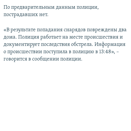
ПРИСОЕДИНЯЙТЕСЬ!
ПОБЕДИТЕЛЕЙ НЕ СУДЯТ?
По предварительным данным полиции,
пострадавших нет.
КРЫМ.НЕПОКОРЕННЫЙ
ELIFBE
«В результате попадания снарядов повреждены два
дома. Полиция работает на месте происшествия и
УКРАИНСКАЯ ПРОБЛЕМА КРЫМА
документирует последствия обстрела. Информация
Все сайты RFE/RL
о происшествии поступила в полицию в 13:48», –
говорится в сообщении полиции.