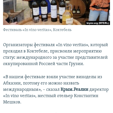
ПРИСОЕДИНЯЙТЕСЬ!
ПОБЕДИТЕЛЕЙ НЕ СУДЯТ?
КРЫМ.НЕПОКОРЕННЫЙ
ELIFBE
Фестиваль «In vino veritas», Коктебель
УКРАИНСКАЯ ПРОБЛЕМА КРЫМА
Все сайты RFE/RL
Организаторы фестиваля «In vino veritas», который
проходил в Коктебеле, присвоили мероприятию
статус международного за участие представителей
оккупированной Россией части Грузии.
«В нашем фестивале взяли участие виноделы из
Абхазии, поэтому его можно назвать
международным», – сказал
Крым.Реалии
директор
«In vino veritas», местный отельер Константин
Мешков.