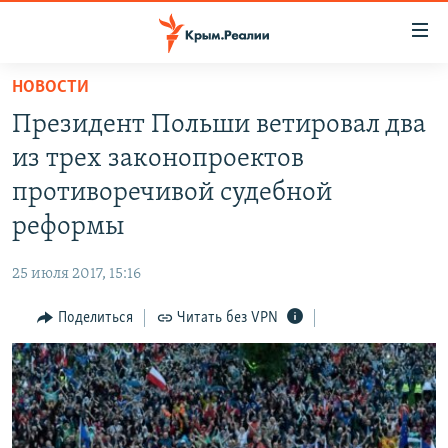
Доступность
ссылки
Вернуться
НОВОСТИ
к
НОВОСТИ
Президент Польши ветировал два
основному
СПЕЦПРОЕКТЫ
содержанию
из трех законопроектов
ВОДА
Вернутся
ГРУЗ 200
противоречивой судебной
к
ИСТОРИЯ
КАРТА ВОЕННЫХ ОБЪЕКТОВ КРЫМА
реформы
главной
ЕЩЕ
11 ЛЕТ ОККУПАЦИИ КРЫМА. 11 ИСТОРИЙ СОПРОТИВЛЕНИЯ
навигации
25 июля 2017, 15:16
Вернутся
РАДІО СВОБОДА
ИНТЕРАКТИВ
к
Поделиться
Читать без VPN
КАК ОБОЙТИ БЛОКИРОВКУ
ИНФОГРАФИКА
поиску
ТЕЛЕПРОЕКТ КРЫМ.РЕАЛИИ
Українською
СОВЕТЫ ПРАВОЗАЩИТНИКОВ
Qırımtatar
ПРОПАВШИЕ БЕЗ ВЕСТИ