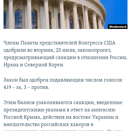
ПРИСОЕДИНЯЙТЕСЬ!
ПОБЕДИТЕЛЕЙ НЕ СУДЯТ?
КРЫМ.НЕПОКОРЕННЫЙ
ELIFBE
УКРАИНСКАЯ ПРОБЛЕМА КРЫМА
Члены Палаты представителей Конгресса США
Все сайты RFE/RL
одобрили во вторник, 25 июля, законопроект,
предусматривающий санкции в отношении России,
Ирана и Северной Кореи.
Закон был одобрен подавляющим числом голосов:
419 – за, 3 – против.
Этим биллем узакониваются санкции, введенные
президентскими указами в ответ на аннексию
Россией Крыма, действия на востоке Украины и
вмешательство российских хакеров в