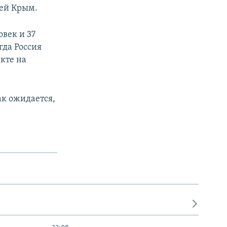
ией Крым.
век и 37
гда Россия
кте на
ак ожидается,