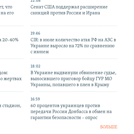
22:08
т, что
Сенат США поддержал расширение
на его
санкций против России и Ирана
19:46
а 20-40%
CIR: в июле количество атак РФ на АЗС в
Украине выросло на 72% по сравнению
с июнем
18:02
дом:
В Украине выдвинули обвинение судье,
 о жертвах
выносившего приговор бойцу ГУР МО
Украины, попавшего в плен в Крыму
16:59
н стадион,
60 процентов украинцев против
передачи России Донбасса в обмен на
гарантии безопасности – опрос
БОЛЬШЕ