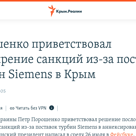
енко приветствовал
рение санкций из-за пос
н Siemens в Крым
:05
ся
Читать без VPN
раины Петр Порошенко приветствовал решение посло
анкций из-за поставок турбин Siemens в аннексиров
инский президент написал в среду 26 июля в
Фейсбуке
.