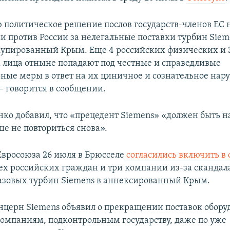
 политическое решение послов государств-членов ЕС
и против России за нелегальные поставки турбин Siem
упированный Крым. Еще 4 российских физических и 
лица отныне попадают под честные и справедливые
ные меры в ответ на их циничное и сознательное на
– говорится в сообщении.
ко добавил, что «прецедент Siemens» «должен быть н
ше не повториться снова».
Евросоюза 26 июля в Брюсселе
согласились включить в
х российских граждан и три компании из-за скандала
азовых турбин Siemens в аннексированный Крым.
церн Siemens объявил о прекращении поставок обору
омпаниям, подконтрольным государству, даже по уже