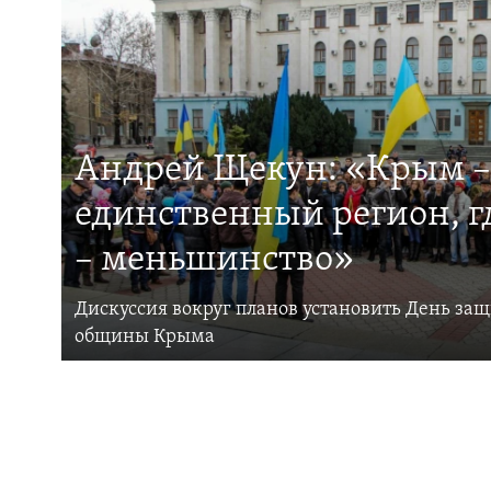
Андрей Щекун: «Крым –
единственный регион, 
– меньшинство»
Дискуссия вокруг планов установить День за
общины Крыма