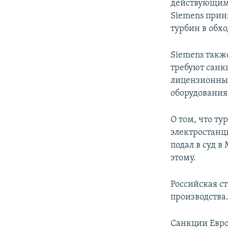
действующим 
Siemens прин
турбин в обх
Siemens такж
требуют санк
лицензионны
оборудования
О том, что т
электростанци
подал в суд в
этому.
Российская с
производства
Санкции Евро