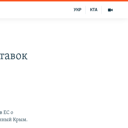
УКР
КТА
тавок
в ЕС о
анный Крым.