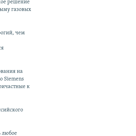
кое решение
рыму газовых
рогий, чем
ся
ования на
го Siemens
причастные к
ссийского
ь любое