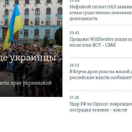
23:00
Нефтяной гигант ОАЭ заявляе
атаки существенно повлияли 
деятельность
20:41
Продажи Wildberries упали н
после атак ВСУ – СМИ
где украинцы
18:53
В Керчи дрон упал на жилой 
российские власти сообщают
щиты прав украинской
17:28
Удар РФ по Одессе: поврежде
пострадал человек – власти