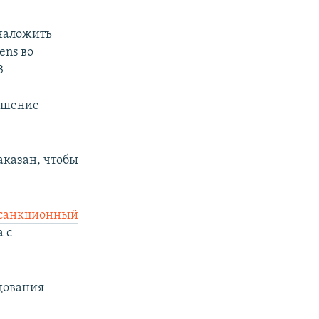
 наложить
ens во
3
рушение
аказан, чтобы
 санкционный
 с
дования