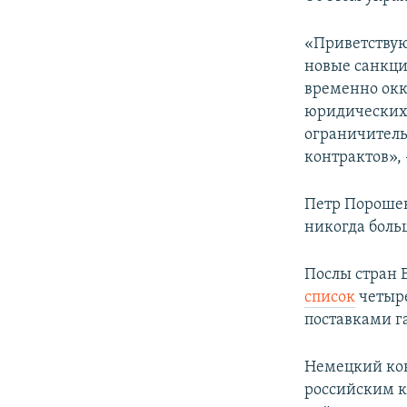
ПОБЕДИТЕЛЕЙ НЕ СУДЯТ?
КРЫМ.НЕПОКОРЕННЫЙ
«Приветствую
новые санкци
ELIFBE
временно окк
УКРАИНСКАЯ ПРОБЛЕМА КРЫМА
юридических 
ограничитель
контрактов», 
Петр Порошен
никогда боль
Послы стран 
список
четыре
поставками г
Немецкий кон
российским к