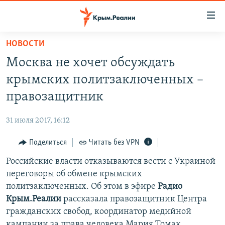
Доступность
ссылки
Вернуться
НОВОСТИ
к
НОВОСТИ
Москва не хочет обсуждать
основному
СПЕЦПРОЕКТЫ
содержанию
крымских политзаключенных –
ВОДА
Вернутся
ГРУЗ 200
правозащитник
к
ИСТОРИЯ
КАРТА ВОЕННЫХ ОБЪЕКТОВ КРЫМА
главной
31 июля 2017, 16:12
ЕЩЕ
11 ЛЕТ ОККУПАЦИИ КРЫМА. 11 ИСТОРИЙ СОПРОТИВЛЕНИЯ
навигации
Вернутся
Поделиться
Читать без VPN
РАДІО СВОБОДА
ИНТЕРАКТИВ
к
Российские власти отказываются вести с Украиной
КАК ОБОЙТИ БЛОКИРОВКУ
ИНФОГРАФИКА
поиску
переговоры об обмене крымских
ТЕЛЕПРОЕКТ КРЫМ.РЕАЛИИ
политзаключенных. Об этом в эфире
Радио
Українською
Крым.Реалии
рассказала правозащитник Центра
СОВЕТЫ ПРАВОЗАЩИТНИКОВ
Qırımtatar
гражданских свобод, координатор медийной
ПРОПАВШИЕ БЕЗ ВЕСТИ
кампании за права человека Мария Томак.