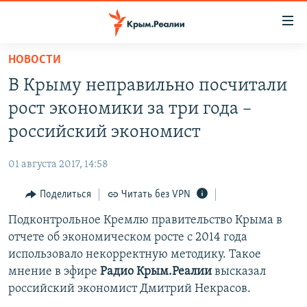
Доступность
ссылки
Вернуться
НОВОСТИ
к
НОВОСТИ
В Крыму неправильно посчитали
основному
СПЕЦПРОЕКТЫ
содержанию
рост экономики за три года –
ВОДА
Вернутся
ГРУЗ 200
российский экономист
к
ИСТОРИЯ
КАРТА ВОЕННЫХ ОБЪЕКТОВ КРЫМА
главной
01 августа 2017, 14:58
ЕЩЕ
11 ЛЕТ ОККУПАЦИИ КРЫМА. 11 ИСТОРИЙ СОПРОТИВЛЕНИЯ
навигации
Вернутся
Поделиться
Читать без VPN
РАДІО СВОБОДА
ИНТЕРАКТИВ
к
Подконтрольное Кремлю правительство Крыма в
КАК ОБОЙТИ БЛОКИРОВКУ
ИНФОГРАФИКА
поиску
отчете об экономическом росте с 2014 года
ТЕЛЕПРОЕКТ КРЫМ.РЕАЛИИ
использовало некорректную методику. Такое
Українською
мнение в эфире
Радио Крым.Реалии
высказал
СОВЕТЫ ПРАВОЗАЩИТНИКОВ
Qırımtatar
российский экономист Дмитрий Некрасов.
ПРОПАВШИЕ БЕЗ ВЕСТИ