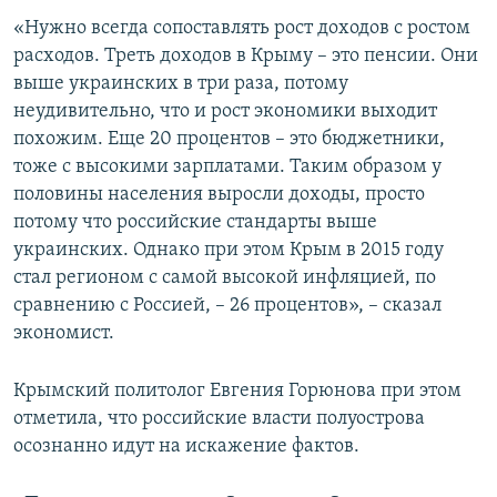
ПРИСОЕДИНЯЙТЕСЬ!
ПОБЕДИТЕЛЕЙ НЕ СУДЯТ?
«Нужно всегда сопоставлять рост доходов с ростом
расходов. Треть доходов в Крыму – это пенсии. Они
КРЫМ.НЕПОКОРЕННЫЙ
выше украинских в три раза, потому
ELIFBE
неудивительно, что и рост экономики выходит
похожим. Еще 20 процентов – это бюджетники,
УКРАИНСКАЯ ПРОБЛЕМА КРЫМА
тоже с высокими зарплатами. Таким образом у
Все сайты RFE/RL
половины населения выросли доходы, просто
потому что российские стандарты выше
украинских. Однако при этом Крым в 2015 году
стал регионом с самой высокой инфляцией, по
сравнению с Россией, – 26 процентов», – сказал
экономист.
Крымский политолог Евгения Горюнова при этом
отметила, что российские власти полуострова
осознанно идут на искажение фактов.