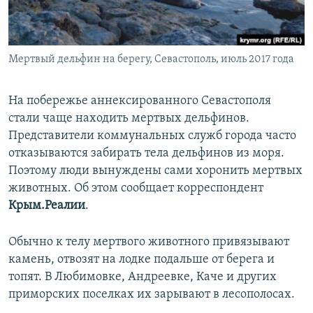
ПРИСОЕДИНЯЙТЕСЬ!
ПОБЕДИТЕЛЕЙ НЕ СУДЯТ?
КРЫМ.НЕПОКОРЕННЫЙ
Мертвый дельфин на берегу, Севастополь, июль 2017 года
ELIFBE
УКРАИНСКАЯ ПРОБЛЕМА КРЫМА
На побережье аннексированного Севастополя
Все сайты RFE/RL
стали чаще находить мертвых дельфинов.
Представители коммунальных служб города часто
отказываются забирать тела дельфинов из моря.
Поэтому люди вынуждены сами хоронить мертвых
животных. Об этом сообщает корреспондент
Крым.Реалии
.
Обычно к телу мертвого животного привязывают
камень, отвозят на лодке подальше от берега и
топят. В Любимовке, Андреевке, Каче и других
приморских поселках их зарывают в лесополосах.