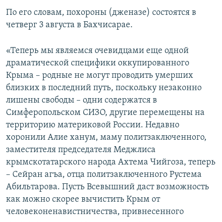
ПРИСОЕДИНЯЙТЕСЬ!
ПОБЕДИТЕЛЕЙ НЕ СУДЯТ?
По его словам, похороны (дженазе) состоятся в
четверг 3 августа в Бахчисарае.
КРЫМ.НЕПОКОРЕННЫЙ
ELIFBE
«Теперь мы являемся очевидцами еще одной
драматической специфики оккупированного
УКРАИНСКАЯ ПРОБЛЕМА КРЫМА
Крыма – родные не могут проводить умерших
Все сайты RFE/RL
близких в последний путь, поскольку незаконно
лишены свободы – одни содержатся в
Симферопольском СИЗО, другие перемещены на
территорию материковой России. Недавно
хоронили Алие ханум, маму политзаключенного,
заместителя председателя Меджлиса
крымскотатарского народа Ахтема Чийгоза, теперь
– Сейран агъа, отца политзаключенного Рустема
Абильтарова. Пусть Всевышний даст возможность
как можно скорее вычистить Крым от
человеконенавистничества, привнесенного