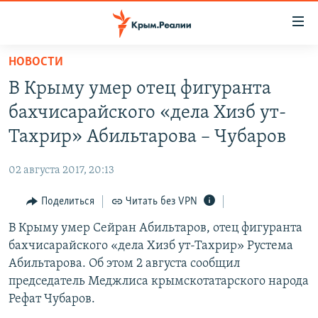
Доступность
ссылки
Вернуться
НОВОСТИ
к
НОВОСТИ
В Крыму умер отец фигуранта
основному
СПЕЦПРОЕКТЫ
содержанию
бахчисарайского «дела Хизб ут-
ВОДА
Вернутся
ГРУЗ 200
Тахрир» Абильтарова – Чубаров
к
ИСТОРИЯ
КАРТА ВОЕННЫХ ОБЪЕКТОВ КРЫМА
главной
02 августа 2017, 20:13
ЕЩЕ
11 ЛЕТ ОККУПАЦИИ КРЫМА. 11 ИСТОРИЙ СОПРОТИВЛЕНИЯ
навигации
Вернутся
Поделиться
Читать без VPN
РАДІО СВОБОДА
ИНТЕРАКТИВ
к
В Крыму умер Сейран Абильтаров, отец фигуранта
КАК ОБОЙТИ БЛОКИРОВКУ
ИНФОГРАФИКА
поиску
бахчисарайского «дела Хизб ут-Тахрир» Рустема
ТЕЛЕПРОЕКТ КРЫМ.РЕАЛИИ
Абильтарова. Об этом 2 августа сообщил
Українською
председатель Меджлиса крымскотатарского народа
СОВЕТЫ ПРАВОЗАЩИТНИКОВ
Qırımtatar
Рефат Чубаров.
ПРОПАВШИЕ БЕЗ ВЕСТИ