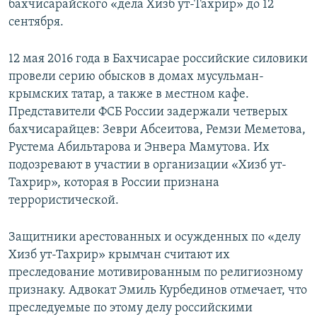
бахчисарайского «дела Хизб ут-Тахрир» до 12
сентября.
12 мая 2016 года в Бахчисарае российские силовики
провели серию обысков в домах мусульман-
крымских татар, а также в местном кафе.
Представители ФСБ России задержали четверых
бахчисарайцев: Зеври Абсеитова, Ремзи Меметова,
Рустема Абильтарова и Энвера Мамутова. Их
подозревают в участии в организации «Хизб ут-
Тахрир», которая в России признана
террористической.
Защитники арестованных и осужденных по «делу
Хизб ут-Тахрир» крымчан считают их
преследование мотивированным по религиозному
признаку. Адвокат Эмиль Курбединов отмечает, что
преследуемые по этому делу российскими