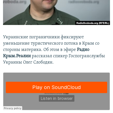
ПРИСОЕДИНЯЙТЕСЬ!
ПОБЕДИТЕЛЕЙ НЕ СУДЯТ?
КРЫМ.НЕПОКОРЕННЫЙ
ELIFBE
УКРАИНСКАЯ ПРОБЛЕМА КРЫМА
Украинские пограничники фиксируют
Все сайты RFE/RL
уменьшение туристического потока в Крым со
стороны материка. Об этом в эфире
Радио
Крым.Реалии
рассказал спикер Госпогранслужбы
Украины Олег Слободян.