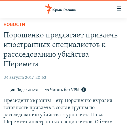
Доступность
ссылки
Вернуться
НОВОСТИ
к
НОВОСТИ
Порошенко предлагает привлечь
основному
СПЕЦПРОЕКТЫ
содержанию
иностранных специалистов к
ВОДА
Вернутся
ГРУЗ 200
расследованию убийства
к
ИСТОРИЯ
КАРТА ВОЕННЫХ ОБЪЕКТОВ КРЫМА
Шеремета
главной
ЕЩЕ
11 ЛЕТ ОККУПАЦИИ КРЫМА. 11 ИСТОРИЙ СОПРОТИВЛЕНИЯ
навигации
04 августа 2017, 20:53
Вернутся
РАДІО СВОБОДА
ИНТЕРАКТИВ
к
Поделиться
Читать без VPN
КАК ОБОЙТИ БЛОКИРОВКУ
ИНФОГРАФИКА
поиску
Президент Украины Петр Порошенко выразил
ТЕЛЕПРОЕКТ КРЫМ.РЕАЛИИ
Українською
готовность привлечь в состав группы по
СОВЕТЫ ПРАВОЗАЩИТНИКОВ
расследованию убийства журналиста Павла
Qırımtatar
Шеремета иностранных специалистов. Об этом
ПРОПАВШИЕ БЕЗ ВЕСТИ