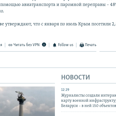
с помощью авиатранспорта и паромной переправы – 48
о.
ве утверждают, что с января по июль Крым посетили 2
ся
Читать без VPN
Follow us
Печать
НОВОСТИ
12:29
Журналисты создали интера
карту военной инфраструкт
Беларуси – в ней 150 объекто