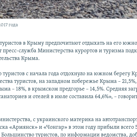
017 года
туристов в Крыму предпочитают отдыхать на его южно
т пресс-служба Министерства курортов и туризма под
тельства Крыма.
о туристов с начала года отдохнуло на южном берегу К
ества туристов, на западном побережье Крыма – 21,5%,
ыма – 18%, в крымском предгорье – 14,5%. Средняя заг
наториев и отелей в июле составила 64,6%», – говорит
нистерства, с украинского материка на автотранспор
ска «Армянск» и «Чонгар» в этом году прибыли всего 
Большинство туристов, по информации ведомства, до