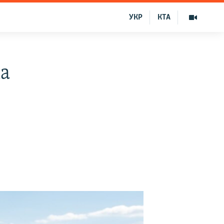
УКР
КТА
ка