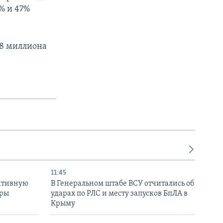
% и 47%
,8 миллиона
11:45
ктивную
В Генеральном штабе ВСУ отчитались об
уры
ударах по РЛС и месту запусков БпЛА в
в
Крыму