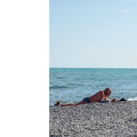
ПОБЕДИТЕЛЕЙ НЕ СУДЯТ?
КРЫМ.НЕПОКОРЕННЫЙ
ELIFBE
УКРАИНСКАЯ ПРОБЛЕМА КРЫМА