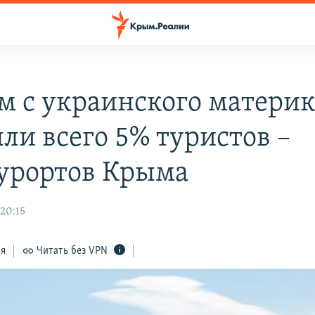
м с украинского матери
ли всего 5% туристов –
рортов Крыма
 20:15
ся
Читать без VPN