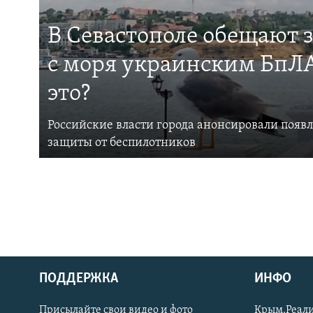
В Севастополе обещают 
с моря украинским БпЛА
это?
Российские власти города анонсировали появ
защиты от беспилотников
ПОДДЕРЖКА
ИНФО
Українською
Присылайте свои видео и фото
Крым.Реали