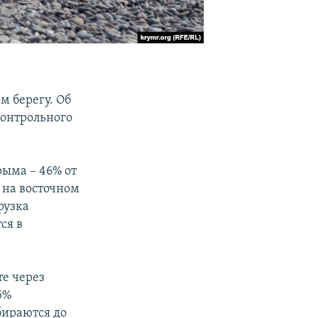
м берегу. Об
контрольного
рыма – 46% от
 на восточном
рузка
ся в
те через
5%
бираются до