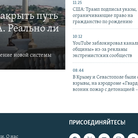
11:25
США: Трамп подписал указы,
закрыть путь
ограничивающие право на
гражданство по рождению
. Реально ли
10:12
YouTube заблокировал канал
общины» из-за рекламы
ление новой системы
экстремистских сообществ
08:44
В Крыму и Севастополе были
взрывы, на аэродроме «Гвар
возник пожар с детонацией 
ПРИСОЕДИНЯЙТЕСЬ!
и. О нас