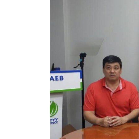
ПОБЕДИТЕЛЕЙ НЕ СУДЯТ?
КРЫМ.НЕПОКОРЕННЫЙ
ELIFBE
УКРАИНСКАЯ ПРОБЛЕМА КРЫМА