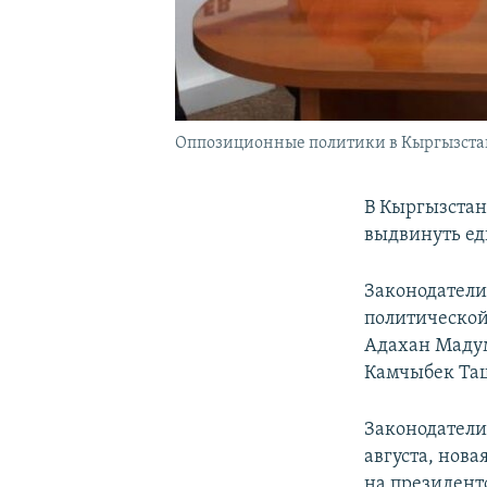
Оппозиционные политики в Кыргызста
В Кыргызстан
выдвинуть ед
Законодатели
политической
Адахан Мадум
Камчыбек Таш
Законодатели
августа, нова
на президент