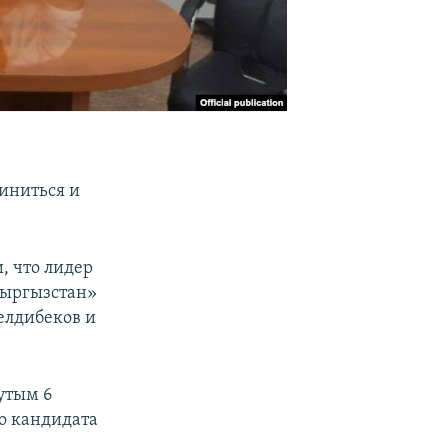
иниться и
.
, что лидер
Кыргызстан»
елдибеков и
утым 6
го кандидата