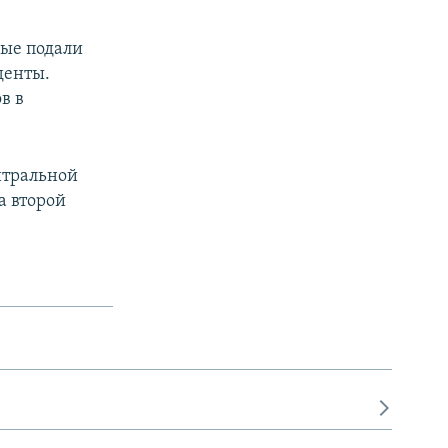
рые подали
денты.
в в
нтральной
а второй