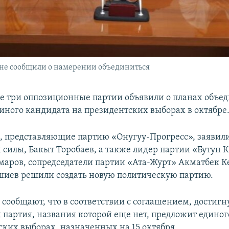
не сообщили о намерении объединиться
е три оппозиционные партии объявили о планах объед
иного кандидата на президентских выборах в октябре
, представляющие партию «Онугуу-Прогресс», заявили
 силы, Бакыт Торобаев, а также лидер партии «Бутун 
аров, сопредседатели партии «Ата-Журт» Акматбек К
иев решили создать новую политическую партию.
 сообщают, что в соответствии с соглашением, достигн
я партия, названия которой еще нет, предложит едино
ских выборах, назначенных на 15 октября.