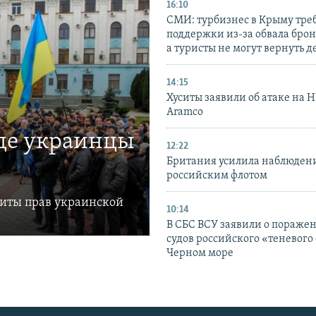
16:10
СМИ: турбизнес в Крыму тре
поддержки из-за обвала бро
а туристы не могут вернуть д
14:15
Хуситы заявили об атаке на 
Aramco
где украинцы
12:22
Британия усилила наблюдени
российским флотом
щиты прав украинской
10:14
В СБС ВСУ заявили о пораже
судов российского «теневого 
Черном море