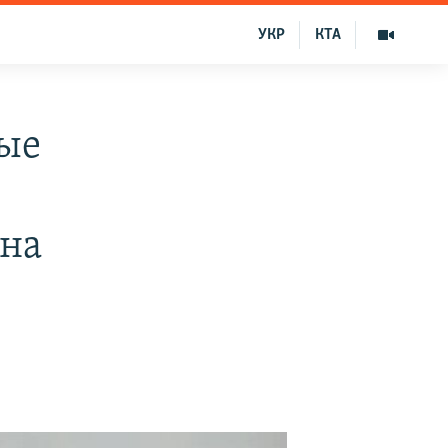
УКР
КТА
ые
 на