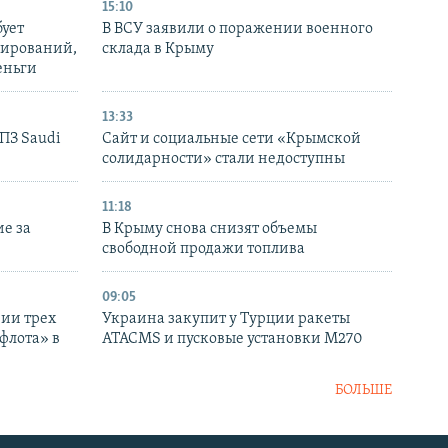
15:10
бует
В ВСУ заявили о поражении военного
нирований,
склада в Крыму
еньги
13:33
НПЗ Saudi
Сайт и социальные сети «Крымской
солидарности» стали недоступны
11:18
е за
В Крыму снова снизят объемы
свободной продажи топлива
09:05
нии трех
Украина закупит у Турции ракеты
флота» в
ATACMS и пусковые установки M270
БОЛЬШЕ