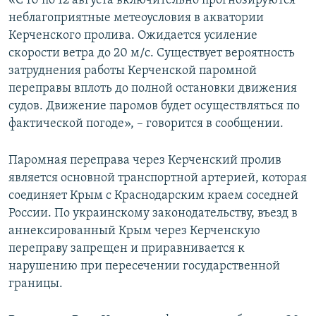
«С 10 по 12 августа включительно прогнозируются
ПРИСОЕДИНЯЙТЕСЬ!
ПОБЕДИТЕЛЕЙ НЕ СУДЯТ?
неблагоприятные метеоусловия в акватории
Керченского пролива. Ожидается усиление
КРЫМ.НЕПОКОРЕННЫЙ
скорости ветра до 20 м/с. Существует вероятность
ELIFBE
затруднения работы Керченской паромной
переправы вплоть до полной остановки движения
УКРАИНСКАЯ ПРОБЛЕМА КРЫМА
судов. Движение паромов будет осуществляться по
Все сайты RFE/RL
фактической погоде», – говорится в сообщении.
Паромная переправа через Керченский пролив
является основной транспортной артерией, которая
соединяет Крым с Краснодарским краем соседней
России. По украинскому законодательству, въезд в
аннексированный Крым через Керченскую
переправу запрещен и приравнивается к
нарушению при пересечении государственной
границы.