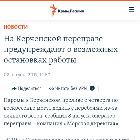
Доступность
ссылки
Вернуться
НОВОСТИ
к
НОВОСТИ
На Керченской переправе
основному
СПЕЦПРОЕКТЫ
содержанию
предупреждают о возможных
ВОДА
Вернутся
ГРУЗ 200
остановках работы
к
ИСТОРИЯ
КАРТА ВОЕННЫХ ОБЪЕКТОВ КРЫМА
главной
08 августа 2017, 14:50
ЕЩЕ
11 ЛЕТ ОККУПАЦИИ КРЫМА. 11 ИСТОРИЙ СОПРОТИВЛЕНИЯ
навигации
Вернутся
Поделиться
Читать без VPN
РАДІО СВОБОДА
ИНТЕРАКТИВ
к
Паромы в Керченском проливе с четверга по
КАК ОБОЙТИ БЛОКИРОВКУ
ИНФОГРАФИКА
поиску
воскресенье могут ходить с перебоями из-за
ТЕЛЕПРОЕКТ КРЫМ.РЕАЛИИ
сильного ветра, сообщил 8 августа оператор
Українською
переправы – компания «Морская дирекция».
СОВЕТЫ ПРАВОЗАЩИТНИКОВ
Qırımtatar
ПРОПАВШИЕ БЕЗ ВЕСТИ