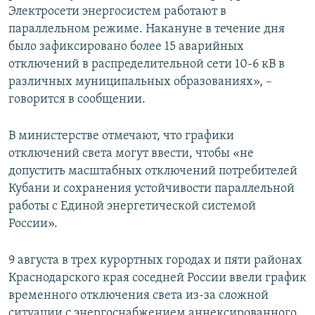
Электросети энергосистем работают в
ПРИСОЕДИНЯЙТЕСЬ!
ПОБЕДИТЕЛЕЙ НЕ СУДЯТ?
параллельном режиме. Накануне в течение дня
КРЫМ.НЕПОКОРЕННЫЙ
было зафиксировано более 15 аварийных
отключений в распределительной сети 10-6 кВ в
ELIFBE
различных муниципальных образованиях», –
УКРАИНСКАЯ ПРОБЛЕМА КРЫМА
говорится в сообщении.
Все сайты RFE/RL
В министерстве отмечают, что графики
отключений света могут ввести, чтобы «не
допустить масштабных отключений потребителей
Кубани и сохранения устойчивости параллельной
работы с Единой энергетической системой
России».
9 августа в трех курортных городах и пяти районах
Краснодарского края соседней России ввели график
временного отключения света из-за сложной
ситуации с энергоснабжением аннексированного