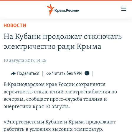
Доступность
ссылки
Вернуться
НОВОСТИ
к
НОВОСТИ
На Кубани продолжат отключать
основному
СПЕЦПРОЕКТЫ
содержанию
электричество ради Крыма
ВОДА
Вернутся
ГРУЗ 200
к
10 августа 2017, 14:25
ИСТОРИЯ
КАРТА ВОЕННЫХ ОБЪЕКТОВ КРЫМА
главной
ЕЩЕ
Поделиться
Читать без VPN
11 ЛЕТ ОККУПАЦИИ КРЫМА. 11 ИСТОРИЙ СОПРОТИВЛЕНИЯ
навигации
Вернутся
РАДІО СВОБОДА
В Краснодарском крае России сохраняется
ИНТЕРАКТИВ
к
вероятность отключений электроснабжения по
КАК ОБОЙТИ БЛОКИРОВКУ
ИНФОГРАФИКА
поиску
вечерам, сообщает пресс-служба топлива и
ТЕЛЕПРОЕКТ КРЫМ.РЕАЛИИ
энергетики края 10 августа.
Українською
СОВЕТЫ ПРАВОЗАЩИТНИКОВ
Qırımtatar
«Энергосистемы Кубани и Крыма продолжают
ПРОПАВШИЕ БЕЗ ВЕСТИ
работать в условиях высоких температур.