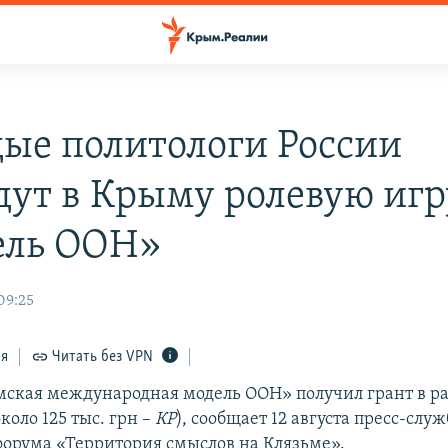
ые политологи России
дут в Крыму ролевую игр
ель ООН»
 09:25
ся
Читать без VPN
ская международная модель ООН» получил грант в р
около 125 тыс. грн –
КР
), сообщает 12 августа пресс-служ
форума «Территория смыслов на Клязьме».