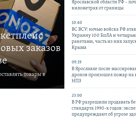
Ярославской области РФ – поч
километрах от границы
10:40
ВС ВСУ: ночью войска РФ ата
ркетплейс
Украину 100 БпЛА и четырьм
ракетами, часть из них запус
овых заказов
Крыма
ве
09:19
В Ярославле после массирова
ставлять товары в
дронов произошел пожар на
НПЗ
23:00
В РФ разрешили продавать б
стандарта 1990-х годов: эксп
предупреждают об угрозе зд