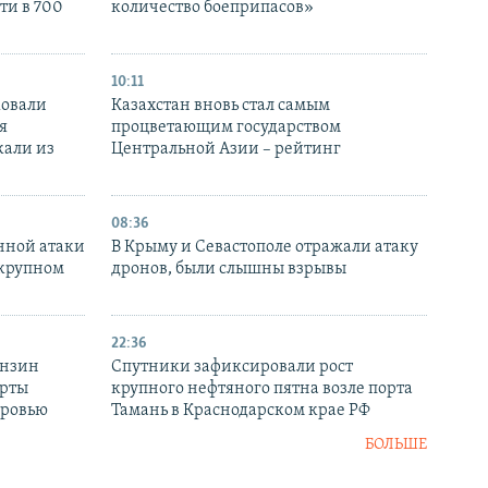
ти в 700
количество боеприпасов»
10:11
ковали
Казахстан вновь стал самым
я
процветающим государством
кали из
Центральной Азии – рейтинг
08:36
нной атаки
В Крыму и Севастополе отражали атаку
 крупном
дронов, были слышны взрывы
22:36
ензин
Спутники зафиксировали рост
ерты
крупного нефтяного пятна возле порта
оровью
Тамань в Краснодарском крае РФ
БОЛЬШЕ