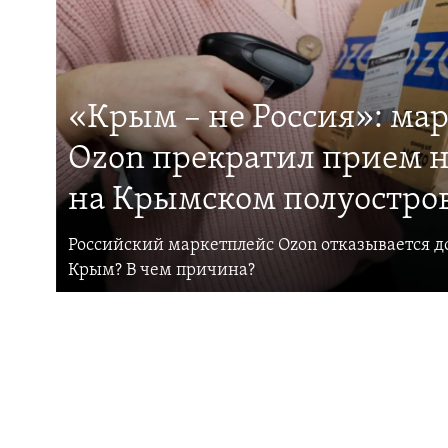
«Крым – не Россия»: ма
Ozon прекратил прием н
на Крымском полуостро
Российский маркетплейс Ozon отказывается до
Крым? В чем причина?