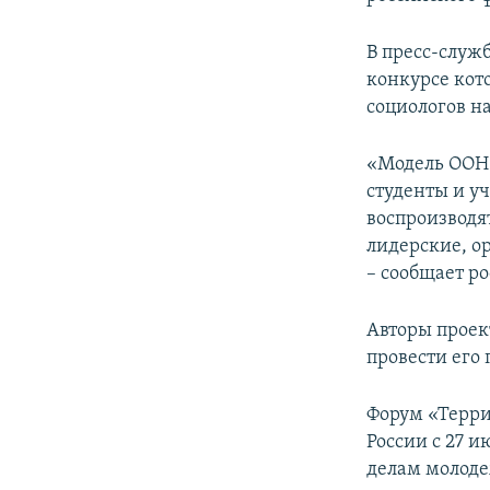
ПОБЕДИТЕЛЕЙ НЕ СУДЯТ?
КРЫМ.НЕПОКОРЕННЫЙ
В пресс-служб
конкурсе кот
ELIFBE
социологов н
УКРАИНСКАЯ ПРОБЛЕМА КРЫМА
«Модель ООН 
студенты и у
воспроизводя
лидерские, о
– сообщает ро
Авторы проект
провести его 
Форум «Терри
России с 27 и
делам молод