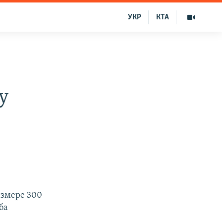
УКР
КТА
у
азмере 300
ба