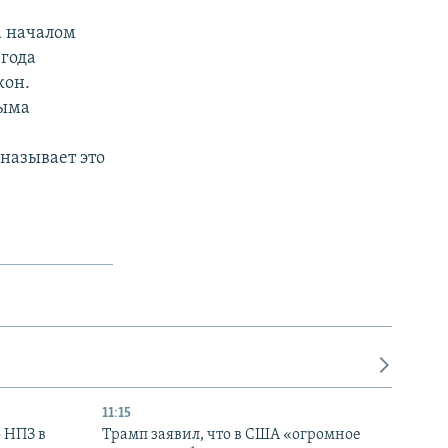
а началом
 года
кон.
рыма
называет это
11:15
 НПЗ в
Трамп заявил, что в США «огромное