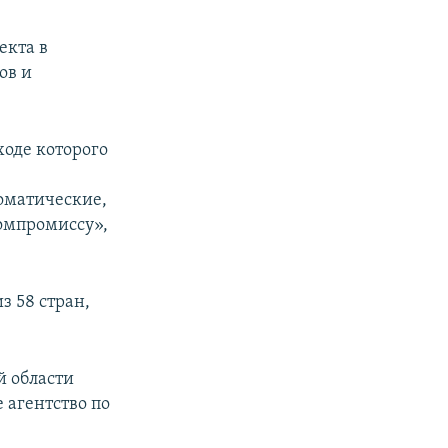
екта в
ов и
ходе которого
ломатические,
омпромиссу»,
з 58 стран,
й области
 агентство по