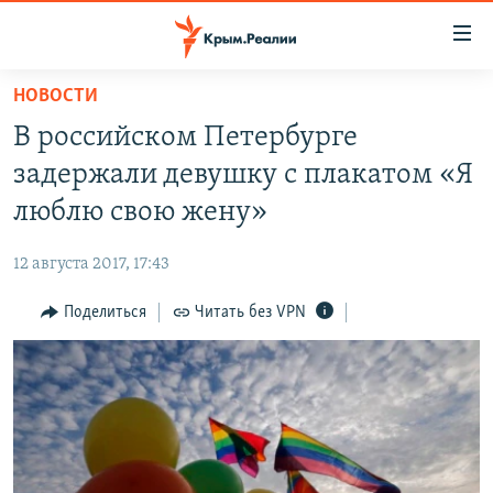
Доступность
ссылки
Вернуться
НОВОСТИ
к
НОВОСТИ
В российском Петербурге
основному
СПЕЦПРОЕКТЫ
содержанию
задержали девушку с плакатом «Я
ВОДА
Вернутся
ГРУЗ 200
люблю свою жену»
к
ИСТОРИЯ
КАРТА ВОЕННЫХ ОБЪЕКТОВ КРЫМА
главной
12 августа 2017, 17:43
ЕЩЕ
11 ЛЕТ ОККУПАЦИИ КРЫМА. 11 ИСТОРИЙ СОПРОТИВЛЕНИЯ
навигации
Вернутся
Поделиться
Читать без VPN
РАДІО СВОБОДА
ИНТЕРАКТИВ
к
КАК ОБОЙТИ БЛОКИРОВКУ
ИНФОГРАФИКА
поиску
ТЕЛЕПРОЕКТ КРЫМ.РЕАЛИИ
Українською
СОВЕТЫ ПРАВОЗАЩИТНИКОВ
Qırımtatar
ПРОПАВШИЕ БЕЗ ВЕСТИ