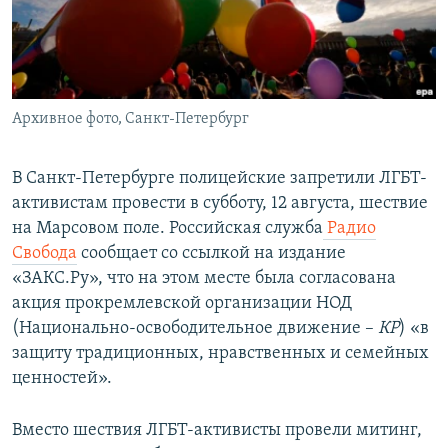
ПРИСОЕДИНЯЙТЕСЬ!
ПОБЕДИТЕЛЕЙ НЕ СУДЯТ?
КРЫМ.НЕПОКОРЕННЫЙ
ELIFBE
Архивное фото, Санкт-Петербург
УКРАИНСКАЯ ПРОБЛЕМА КРЫМА
Все сайты RFE/RL
В Санкт-Петербурге полицейские запретили ЛГБТ-
активистам провести в субботу, 12 августа, шествие
на Марсовом поле. Российская служба
Радио
Свобода
сообщает со ссылкой на издание
«ЗАКС.Ру», что на этом месте была согласована
акция прокремлевской организации НОД
(Национально-освободительное движение –
КР
) «в
защиту традиционных, нравственных и семейных
ценностей».
Вместо шествия ЛГБТ-активисты провели митинг,