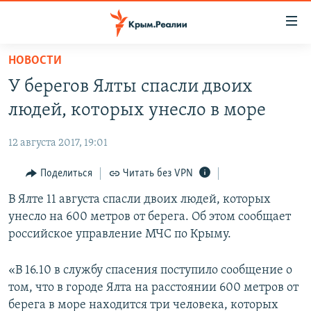
Доступность
ссылки
Вернуться
НОВОСТИ
к
НОВОСТИ
У берегов Ялты спасли двоих
основному
СПЕЦПРОЕКТЫ
содержанию
людей, которых унесло в море
ВОДА
Вернутся
ГРУЗ 200
к
12 августа 2017, 19:01
ИСТОРИЯ
КАРТА ВОЕННЫХ ОБЪЕКТОВ КРЫМА
главной
ЕЩЕ
Поделиться
Читать без VPN
11 ЛЕТ ОККУПАЦИИ КРЫМА. 11 ИСТОРИЙ СОПРОТИВЛЕНИЯ
навигации
Вернутся
РАДІО СВОБОДА
В Ялте 11 августа спасли двоих людей, которых
ИНТЕРАКТИВ
к
унесло на 600 метров от берега. Об этом сообщает
КАК ОБОЙТИ БЛОКИРОВКУ
ИНФОГРАФИКА
поиску
российское управление МЧС по Крыму.
ТЕЛЕПРОЕКТ КРЫМ.РЕАЛИИ
Українською
«В 16.10 в службу спасения поступило сообщение о
СОВЕТЫ ПРАВОЗАЩИТНИКОВ
Qırımtatar
том, что в городе Ялта на расстоянии 600 метров от
ПРОПАВШИЕ БЕЗ ВЕСТИ
берега в море находится три человека, которых