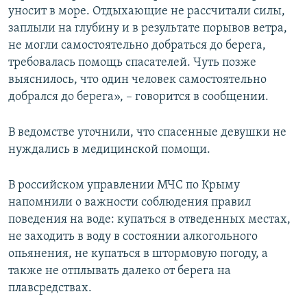
уносит в море. Отдыхающие не рассчитали силы,
ПРИСОЕДИНЯЙТЕСЬ!
ПОБЕДИТЕЛЕЙ НЕ СУДЯТ?
заплыли на глубину и в результате порывов ветра,
КРЫМ.НЕПОКОРЕННЫЙ
не могли самостоятельно добраться до берега,
требовалась помощь спасателей. Чуть позже
ELIFBE
выяснилось, что один человек самостоятельно
УКРАИНСКАЯ ПРОБЛЕМА КРЫМА
добрался до берега», – говорится в сообщении.
Все сайты RFE/RL
В ведомстве уточнили, что спасенные девушки не
нуждались в медицинской помощи.
В российском управлении МЧС по Крыму
напомнили о важности соблюдения правил
поведения на воде: купаться в отведенных местах,
не заходить в воду в состоянии алкогольного
опьянения, не купаться в штормовую погоду, а
также не отплывать далеко от берега на
плавсредствах.