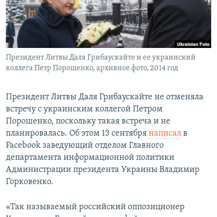
ПРИСОЕДИНЯЙТЕСЬ!
ПОБЕДИТЕЛЕЙ НЕ СУДЯТ?
КРЫМ.НЕПОКОРЕННЫЙ
ELIFBE
Президент Литвы Даля Грибаускайте и ее украинский
УКРАИНСКАЯ ПРОБЛЕМА КРЫМА
коллега Петр Порошенко, архивное фото, 2014 год
Все сайты RFE/RL
Президент Литвы Даля Грибаускайте не отменяла
встречу с украинским коллегой Петром
Порошенко, поскольку такая встреча и не
планировалась. Об этом 13 сентября
написал
в
Facebook заведующий отделом Главного
департамента информационной политики
Администрации президента Украины Владимир
Горковенко.
«Так называемый российский оппозиционер