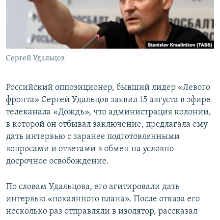
ПРИСОЕДИНЯЙТЕСЬ!
ПОБЕДИТЕЛЕЙ НЕ СУДЯТ?
КРЫМ.НЕПОКОРЕННЫЙ
ELIFBE
Сергей Удальцов
УКРАИНСКАЯ ПРОБЛЕМА КРЫМА
Все сайты RFE/RL
Российский оппозиционер, бывший лидер «Левого
фронта» Сергей Удальцов заявил 15 августа в эфире
телеканала «Дождь», что администрация колонии,
в которой он отбывал заключение, предлагала ему
дать интервью с заранее подготовленными
вопросами и ответами в обмен на условно-
досрочное освобождение.
По словам Удальцова, его агитировали дать
интервью «покаянного плана». После отказа его
несколько раз отправляли в изолятор, рассказал