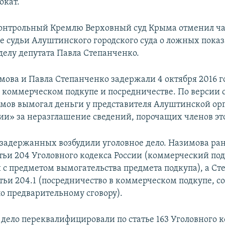
окат.
онтрольный Кремлю Верховный суд Крыма отменил ча
е судьи Алуштинского городского суда о ложных пока
делу депутата Павла Степанченко.
мова и Павла Степанченко задержали 4 октября 2016 г
 коммерческом подкупе и посредничестве. По версии с
мов вымогал деньги у представителя Алуштинской ор
ии» за неразглашение сведений, порочащих членов эт
задержанных возбудили уголовное дело. Назимова ра
атьи 204 Уголовного кодекса России (коммерческий под
с предметом вымогательства предмета подкупа), а Ст
татьи 204.1 (посредничество в коммерческом подкупе, 
по предварительному сговору).
 дело переквалифицировали по статье 163 Уголовного к