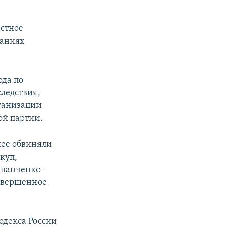
стное
заниях
ода по
ледствия,
ганизации
ой партии.
нее обвиняли
куп,
епанченко –
совершенное
одекса России