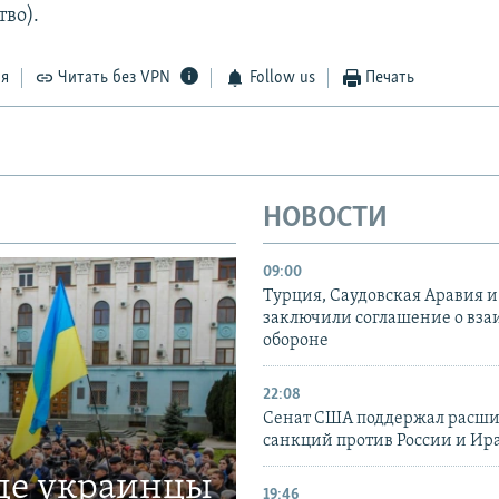
тво).
ся
Читать без VPN
Follow us
Печать
НОВОСТИ
09:00
Турция, Саудовская Аравия 
заключили соглашение о вз
обороне
22:08
Сенат США поддержал расш
санкций против России и Ир
где украинцы
19:46