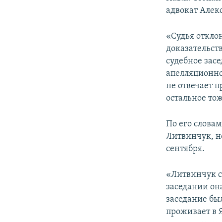
ПОБЕДИТЕЛЕЙ НЕ СУДЯТ?
адвокат Алек
КРЫМ.НЕПОКОРЕННЫЙ
«Судья откло
ELIFBE
доказательст
УКРАИНСКАЯ ПРОБЛЕМА КРЫМА
судебное засе
апелляционно
не отвечает п
остальное тож
По его словам
Литвинчук, н
сентября.
«Литвинчук с
заседании он
заседание был
проживает в Я