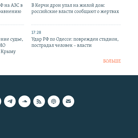
РФ на АЗС в
В Керчи дрон упал на жилой дом:
сравнению
российские власти сообщают о жертвах
17:28
ние судье,
Удар РФ по Одессе: поврежден стадион,
 МО
пострадал человек – власти
в Крыму
БОЛЬШЕ