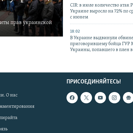
CIR: в июле количество атак 
Украине выросло на 72% по 
с июнем
щиты прав украинской
18:02
В Украине выдвинули обвине
приговорившему бойца ГУР
Украины, попавшего в плен 
ПРИСОЕДИНЯЙТЕСЬ!
и. О нас
омментирования
опирайта
вязь