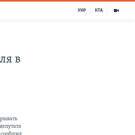
УКР
КТА
ля в
крывать
депутата
сообщил