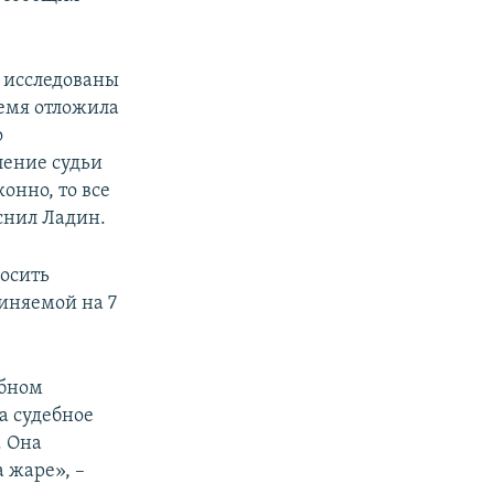
и исследованы
ремя отложила
о
ление судьи
онно, то все
яснил Ладин.
росить
виняемой на 7
ебном
а судебное
. Она
 жаре», –