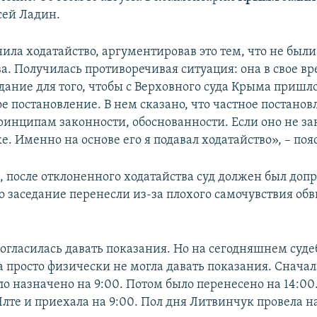
сей Ладин.
нила ходатайство, аргументировав это тем, что не был
ва. Получилась противоречивая ситуация: она в свое в
дание для того, чтобы с Верховного суда Крыма пришл
е постановление. В нем сказано, что частное постанов
ринципам законности, обоснованности. Если оно не зак
е. Именно на основе его я подавал ходатайство», – по
, после отклоненного ходатайства суд должен был доп
о заседание перенесли из-за плохого самочувствия об
огласилась давать показания. Но на сегодняшнем суд
а просто физически не могла давать показания. Сначал
о назначено на 9:00. Потом было перенесено на 14:00
лте и приехала на 9:00. Пол дня Литвинчук провела на