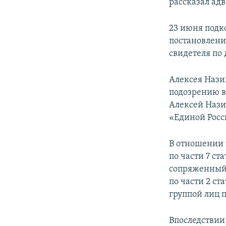
рассказал адв
23 июня подк
постановлени
свидетеля по 
Алексея Нази
подозрению в
Алексей Нази
«Единой Росс
В отношении 
по части 7 ст
сопряженный 
по части 2 с
группой лиц 
Впоследствии