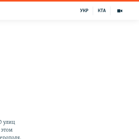
УКР
КТА
0 улиц
 этом
ерополя.