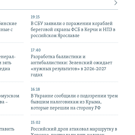
19:15
бинские
В СБУ заявили о поражении кораблей
нные с
береговой охраны ФСБ в Керчи и НПЗ в
российском Ярославле
17:40
енерал-
Разработка баллистики и
 зять
антибаллистики: Зеленский ожидает
медиа
«нужных результатов» в 2026-2027
годах
16:18
Ормузском
В Украине сообщили о подозрении трем
ва –
бывшим налоговикам из Крыма,
которые перешли на сторону РФ
15:02
тавить
Российский дрон атаковал маршрутку в