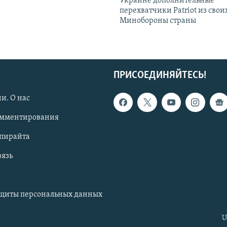
Украине дополнительные
перехватчики Patriot из своих
Минобороны страны
ПРИСОЕДИНЯЙТЕСЬ!
и. О нас
омментирования
опирайта
вязь
ащиты персональных данных
U