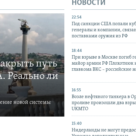
НОВОСТИ
22:54
Под санкции США попали ку
генералы и компании, связа
поставками оружия из РФ
18:44
При взрыве в Москве погиб г
закрыть путь
майор армии РФ Плохотнюк и
главкома ВКС – российские 
. Реально ли
16:55
Возле нефтяного танкера в 
ление новой системы
проливе произошли два взры
UKMTO
15:40
Нидерланды не могут предос