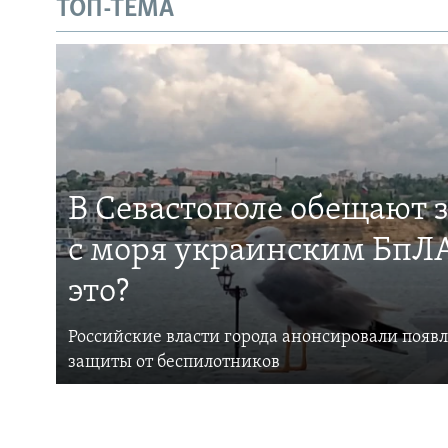
ТОП-ТЕМА
В Севастополе обещают 
с моря украинским БпЛА
это?
Российские власти города анонсировали появ
защиты от беспилотников