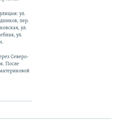
улицам: ул.
одников, пер.
ковская, ул.
ебная, ул.
и.
ерез Северо-
м. После
 материковой