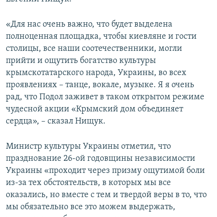
ПРИСОЕДИНЯЙТЕСЬ!
ПОБЕДИТЕЛЕЙ НЕ СУДЯТ?
«Для нас очень важно, что будет выделена
КРЫМ.НЕПОКОРЕННЫЙ
полноценная площадка, чтобы киевляне и гости
ELIFBE
столицы, все наши соотечественники, могли
прийти и ощутить богатство культуры
УКРАИНСКАЯ ПРОБЛЕМА КРЫМА
крымскотатарского народа, Украины, во всех
Все сайты RFE/RL
проявлениях – танце, вокале, музыке. Я я очень
рад, что Подол заживет в таком открытом режиме
чудесной акции «Крымский дом объединяет
сердца», – сказал Нищук.
Министр культуры Украины отметил, что
празднование 26-ой годовщины независимости
Украины «проходит через призму ощутимой боли
из-за тех обстоятельств, в которых мы все
оказались, но вместе с тем и твердой веры в то, что
мы обязательно все это можем выдержать,