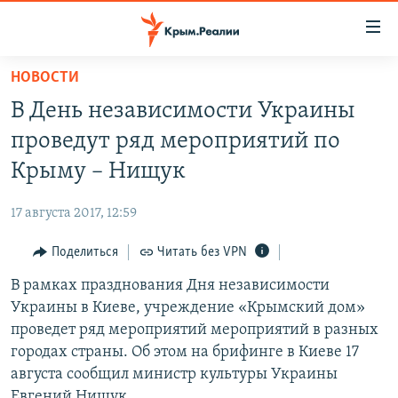
Доступность
ссылки
Вернуться
НОВОСТИ
к
НОВОСТИ
В День независимости Украины
основному
СПЕЦПРОЕКТЫ
содержанию
проведут ряд мероприятий по
ВОДА
Вернутся
ГРУЗ 200
Крыму – Нищук
к
ИСТОРИЯ
КАРТА ВОЕННЫХ ОБЪЕКТОВ КРЫМА
главной
17 августа 2017, 12:59
ЕЩЕ
11 ЛЕТ ОККУПАЦИИ КРЫМА. 11 ИСТОРИЙ СОПРОТИВЛЕНИЯ
навигации
Вернутся
Поделиться
Читать без VPN
РАДІО СВОБОДА
ИНТЕРАКТИВ
к
В рамках празднования Дня независимости
КАК ОБОЙТИ БЛОКИРОВКУ
ИНФОГРАФИКА
поиску
Украины в Киеве, учреждение «Крымский дом»
ТЕЛЕПРОЕКТ КРЫМ.РЕАЛИИ
проведет ряд мероприятий мероприятий в разных
Українською
городах страны. Об этом на брифинге в Киеве 17
СОВЕТЫ ПРАВОЗАЩИТНИКОВ
Qırımtatar
августа сообщил министр культуры Украины
ПРОПАВШИЕ БЕЗ ВЕСТИ
Евгений Нищук.