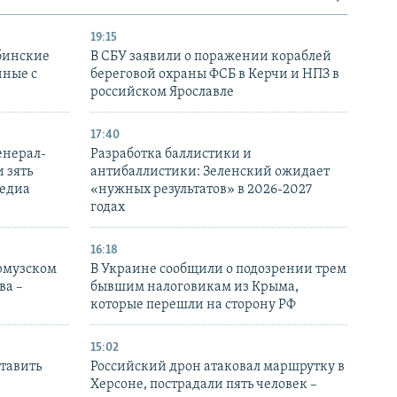
19:15
бинские
В СБУ заявили о поражении кораблей
нные с
береговой охраны ФСБ в Керчи и НПЗ в
российском Ярославле
17:40
енерал-
Разработка баллистики и
 зять
антибаллистики: Зеленский ожидает
медиа
«нужных результатов» в 2026-2027
годах
16:18
Ормузском
В Украине сообщили о подозрении трем
ва –
бывшим налоговикам из Крыма,
которые перешли на сторону РФ
15:02
тавить
Российский дрон атаковал маршрутку в
Херсоне, пострадали пять человек –