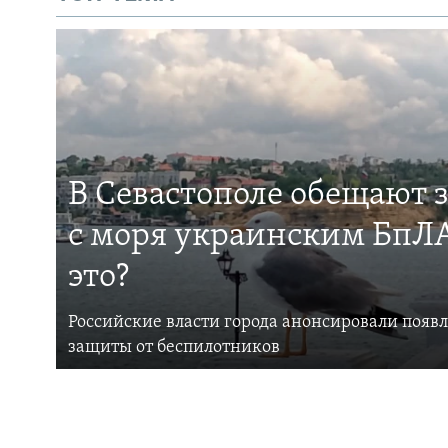
В Севастополе обещают 
с моря украинским БпЛА
это?
Российские власти города анонсировали появ
защиты от беспилотников