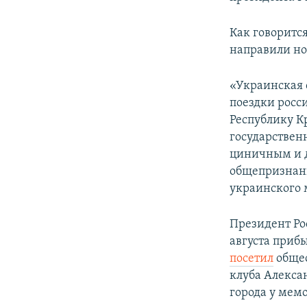
ПОБЕДИТЕЛЕЙ НЕ СУДЯТ?
КРЫМ.НЕПОКОРЕННЫЙ
Как говоритс
направили но
ELIFBE
УКРАИНСКАЯ ПРОБЛЕМА КРЫМА
«Украинская 
поездки росс
Республику К
государствен
циничным и 
общепризнанн
украинского 
Президент Ро
августа приб
посетил
общео
клуба Алекс
города у мем