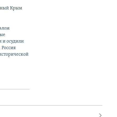
анный Крым
чалом
ные
 и осудили
 Россия
 исторической