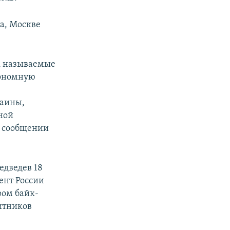
а, Москве
ак называемые
тономную
раины,
ной
в сообщении
дведев 18
ент России
ром байк-
тников