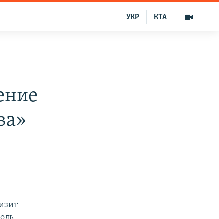
УКР
КТА
в
ение
ва»
изит
оль.