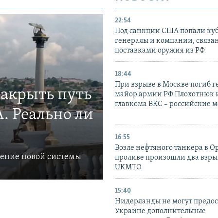
22:54
Под санкции США попали ку
генералы и компании, связа
поставками оружия из РФ
18:44
При взрыве в Москве погиб г
закрыть путь
майор армии РФ Плохотнюк и
главкома ВКС – российские 
. Реально ли
16:55
Возле нефтяного танкера в 
ление новой системы
проливе произошли два взры
UKMTO
15:40
Нидерланды не могут предос
Украине дополнительные