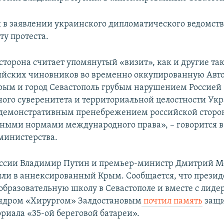
я в заявлении украинского дипломатического ведомств
ту протеста.
сторона считает упомянутый «визит», как и другие т
ийских чиновников во временно оккупированную Ав
рым и город Севастополь грубым нарушением Россией
ного суверенитета и территориальной целостности Ук
демонстративным пренебрежением российской сторо
ыми нормами международного права», – говорится 
министерства.
ссии Владимир Путин и премьер-министр Дмитрий Ме
ыли в аннексированный Крым. Сообщается, что презид
бразовательную школу в Севастополе и вместе с лиде
андром «Хирургом» Залдостановым
почтил память
защи
ориала «35-ой береговой батареи».