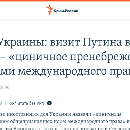
краины: визит Путина 
– «циничное пренебреж
ми международного пра
18:58
ся
Читать без VPN
тве иностранных дел Украины назвали «циничным
ием общепризнанных норм международного права» в
оссии Владимира Путина в аннексированный Севастоп