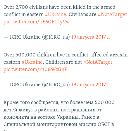
ПРИСОЕДИНЯЙТЕСЬ!
ПОБЕДИТЕЛЕЙ НЕ СУДЯТ?
Over 2,700 civilians have been killed in the armed
conflict in eastern
#Ukraine
. Civilians are
#NotATarget
КРЫМ.НЕПОКОРЕННЫЙ
pic.twitter.com/bE6GEG1yVw
ELIFBE
— ICRC Ukraine (@ICRC_ua)
19 августа 2017 г.
УКРАИНСКАЯ ПРОБЛЕМА КРЫМА
Все сайты RFE/RL
Over 500,000 children live in conflict-affected areas in
eastern
#Ukraine
. Children are not
#NotATarget
pic.twitter.com/r406oVzGnF
— ICRC Ukraine (@ICRC_ua)
19 августа 2017 г.
Кроме того сообщается, что более чем 500 000
детей живут в районах, пострадавших от
конфликта на востоке Украины. Ранее в
Специальной мониторинговой миссии ОБСЕ в