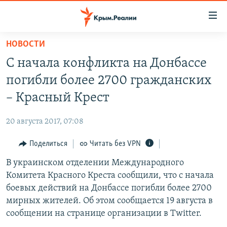
Доступность
ссылки
Вернуться
НОВОСТИ
к
НОВОСТИ
С начала конфликта на Донбассе
основному
СПЕЦПРОЕКТЫ
содержанию
погибли более 2700 гражданских
ВОДА
Вернутся
ГРУЗ 200
– Красный Крест
к
ИСТОРИЯ
КАРТА ВОЕННЫХ ОБЪЕКТОВ КРЫМА
главной
20 августа 2017, 07:08
ЕЩЕ
11 ЛЕТ ОККУПАЦИИ КРЫМА. 11 ИСТОРИЙ СОПРОТИВЛЕНИЯ
навигации
Вернутся
Поделиться
Читать без VPN
РАДІО СВОБОДА
ИНТЕРАКТИВ
к
В украинском отделении Международного
КАК ОБОЙТИ БЛОКИРОВКУ
ИНФОГРАФИКА
поиску
Комитета Красного Креста сообщили, что с начала
ТЕЛЕПРОЕКТ КРЫМ.РЕАЛИИ
боевых действий на Донбассе погибли более 2700
Українською
мирных жителей. Об этом сообщается 19 августа в
СОВЕТЫ ПРАВОЗАЩИТНИКОВ
Qırımtatar
сообщении на странице организации в Twitter.
ПРОПАВШИЕ БЕЗ ВЕСТИ