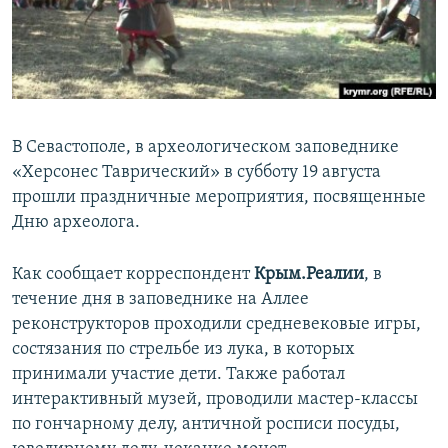
ПРИСОЕДИНЯЙТЕСЬ!
ПОБЕДИТЕЛЕЙ НЕ СУДЯТ?
КРЫМ.НЕПОКОРЕННЫЙ
ELIFBE
УКРАИНСКАЯ ПРОБЛЕМА КРЫМА
В Севастополе, в археологическом заповеднике
Все сайты RFE/RL
«Херсонес Таврический» в субботу 19 августа
прошли праздничные мероприятия, посвященные
Дню археолога.
Как сообщает корреспондент
Крым.Реалии
, в
течение дня в заповеднике на Аллее
реконструкторов проходили средневековые игры,
состязания по стрельбе из лука, в которых
принимали участие дети. Также работал
интерактивный музей, проводили мастер-классы
по гончарному делу, античной росписи посуды,