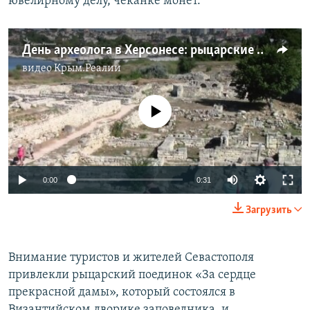
ювелирному делу, чеканке монет.
День археолога в Херсонесе: рыцарские бои и римские легионеры (видео)
видео
Крым.Реалии
No media source currently available
0:00
0:31
Загрузить
Внимание туристов и жителей Севастополя
привлекли рыцарский поединок «За сердце
прекрасной дамы», который состоялся в
Византийском дворике заповедника, и