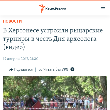
Доступность
ссылки
Вернуться
НОВОСТИ
к
НОВОСТИ
В Херсонесе устроили рыцарские
основному
СПЕЦПРОЕКТЫ
содержанию
турниры в честь Дня археолога
ВОДА
Вернутся
ГРУЗ 200
(видео)
к
ИСТОРИЯ
КАРТА ВОЕННЫХ ОБЪЕКТОВ КРЫМА
главной
19 августа 2017, 21:30
ЕЩЕ
11 ЛЕТ ОККУПАЦИИ КРЫМА. 11 ИСТОРИЙ СОПРОТИВЛЕНИЯ
навигации
Вернутся
Поделиться
Читать без VPN
РАДІО СВОБОДА
ИНТЕРАКТИВ
к
КАК ОБОЙТИ БЛОКИРОВКУ
ИНФОГРАФИКА
поиску
ТЕЛЕПРОЕКТ КРЫМ.РЕАЛИИ
Українською
СОВЕТЫ ПРАВОЗАЩИТНИКОВ
Qırımtatar
ПРОПАВШИЕ БЕЗ ВЕСТИ