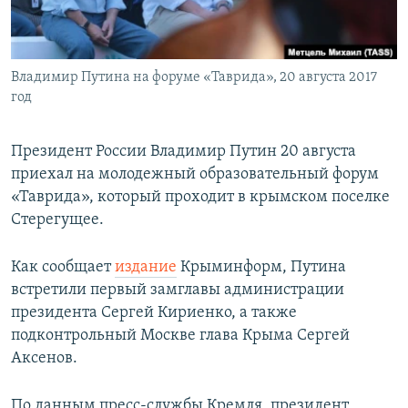
ПРИСОЕДИНЯЙТЕСЬ!
ПОБЕДИТЕЛЕЙ НЕ СУДЯТ?
КРЫМ.НЕПОКОРЕННЫЙ
Владимир Путина на форуме «Таврида», 20 августа 2017
ELIFBE
год
УКРАИНСКАЯ ПРОБЛЕМА КРЫМА
Все сайты RFE/RL
Президент России Владимир Путин 20 августа
приехал на молодежный образовательный форум
«Таврида», который проходит в крымском поселке
Стерегущее.
Как сообщает
издание
Крыминформ, Путина
встретили первый замглавы администрации
президента Сергей Кириенко, а также
подконтрольный Москве глава Крыма Сергей
Аксенов.
По данным пресс-службы Кремля, президент