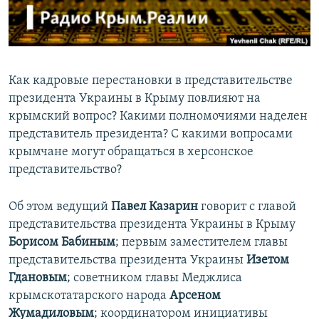
ПРИСОЕДИНЯЙТЕСЬ!
ПОБЕДИТЕЛЕЙ НЕ СУДЯТ?
КРЫМ.НЕПОКОРЕННЫЙ
ELIFBE
Как кадровые перестановки в представительстве
УКРАИНСКАЯ ПРОБЛЕМА КРЫМА
президента Украины в Крыму повлияют на
Все сайты RFE/RL
крымский вопрос? Какими полномочиями наделен
представитель президента? С какими вопросами
крымчане могут обращаться в херсонское
представительство?
Об этом ведущий
Павел Казарин
говорит с главой
представительства президента Украины в Крыму
Борисом Бабиным
; первым заместителем главы
представительства президента Украины
Изетом
Гдановым
; советником главы Меджлиса
крымскотатарского народа
Арсеном
Жумадиловым
; координатором инициативы