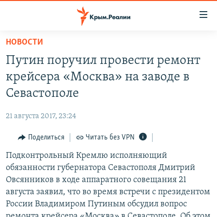
Доступность
ссылки
Вернуться
НОВОСТИ
к
НОВОСТИ
Путин поручил провести ремонт
основному
СПЕЦПРОЕКТЫ
содержанию
крейсера «Москва» на заводе в
ВОДА
Вернутся
ГРУЗ 200
Севастополе
к
ИСТОРИЯ
КАРТА ВОЕННЫХ ОБЪЕКТОВ КРЫМА
главной
21 августа 2017, 23:24
ЕЩЕ
11 ЛЕТ ОККУПАЦИИ КРЫМА. 11 ИСТОРИЙ СОПРОТИВЛЕНИЯ
навигации
Вернутся
Поделиться
Читать без VPN
РАДІО СВОБОДА
ИНТЕРАКТИВ
к
Подконтрольный Кремлю исполняющий
КАК ОБОЙТИ БЛОКИРОВКУ
ИНФОГРАФИКА
поиску
обязанности губернатора Севастополя Дмитрий
ТЕЛЕПРОЕКТ КРЫМ.РЕАЛИИ
Овсянников в ходе аппаратного совещания 21
Українською
августа заявил, что во время встречи с президентом
СОВЕТЫ ПРАВОЗАЩИТНИКОВ
Qırımtatar
России Владимиром Путиным обсудил вопрос
ПРОПАВШИЕ БЕЗ ВЕСТИ
ремонта крейсера «Москва» в Севастополе. Об этом