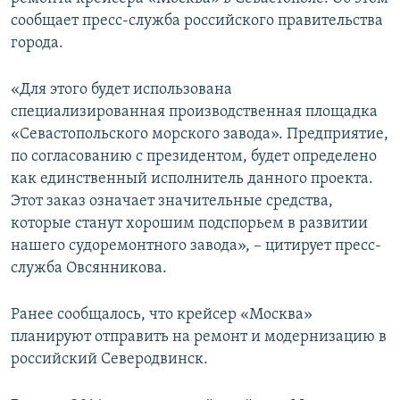
ПРИСОЕДИНЯЙТЕСЬ!
ПОБЕДИТЕЛЕЙ НЕ СУДЯТ?
сообщает пресс-служба российского правительства
города.
КРЫМ.НЕПОКОРЕННЫЙ
ELIFBE
«Для этого будет использована
специализированная производственная площадка
УКРАИНСКАЯ ПРОБЛЕМА КРЫМА
«Севастопольского морского завода». Предприятие,
Все сайты RFE/RL
по согласованию с президентом, будет определено
как единственный исполнитель данного проекта.
Этот заказ означает значительные средства,
которые станут хорошим подспорьем в развитии
нашего судоремонтного завода», – цитирует пресс-
служба Овсянникова.
Ранее сообщалось, что крейсер «Москва»
планируют отправить на ремонт и модернизацию в
российский Северодвинск.