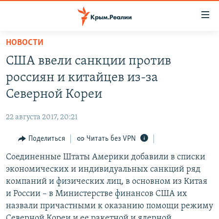
Доступность
ссылки
Вернуться
НОВОСТИ
к
НОВОСТИ
США ввели санкции против
основному
СПЕЦПРОЕКТЫ
содержанию
россиян и китайцев из-за
ВОДА
Вернутся
ГРУЗ 200
Северной Кореи
к
ИСТОРИЯ
КАРТА ВОЕННЫХ ОБЪЕКТОВ КРЫМА
главной
22 августа 2017, 20:21
ЕЩЕ
11 ЛЕТ ОККУПАЦИИ КРЫМА. 11 ИСТОРИЙ СОПРОТИВЛЕНИЯ
навигации
Вернутся
Поделиться
Читать без VPN
РАДІО СВОБОДА
ИНТЕРАКТИВ
к
Соединенные Штаты Америки добавили в списки
КАК ОБОЙТИ БЛОКИРОВКУ
ИНФОГРАФИКА
поиску
экономических и индивидуальных санкций ряд
ТЕЛЕПРОЕКТ КРЫМ.РЕАЛИИ
компаний и физических лиц, в основном из Китая
Українською
и России – в Министерстве финансов США их
СОВЕТЫ ПРАВОЗАЩИТНИКОВ
Qırımtatar
назвали причастными к оказанию помощи режиму
ПРОПАВШИЕ БЕЗ ВЕСТИ
Северной Кореи и ее ракетной и ядерной