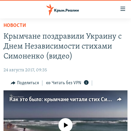
Доступность
ссылки
Вернуться
НОВОСТИ
к
НОВОСТИ
Крымчане поздравили Украину с
основному
СПЕЦПРОЕКТЫ
содержанию
Днем Независимости стихами
ВОДА
Вернутся
ГРУЗ 200
Симоненко (видео)
к
ИСТОРИЯ
КАРТА ВОЕННЫХ ОБЪЕКТОВ КРЫМА
главной
24 августа 2017, 09:35
ЕЩЕ
11 ЛЕТ ОККУПАЦИИ КРЫМА. 11 ИСТОРИЙ СОПРОТИВЛЕНИЯ
навигации
Вернутся
Поделиться
Читать без VPN
РАДІО СВОБОДА
ИНТЕРАКТИВ
к
КАК ОБОЙТИ БЛОКИРОВКУ
ИНФОГРАФИКА
поиску
Как это было: крымчане читали стих Симоненко Ко Дню Независимости Украины
ТЕЛЕПРОЕКТ КРЫМ.РЕАЛИИ
Українською
СОВЕТЫ ПРАВОЗАЩИТНИКОВ
Qırımtatar
No media source currently available
ПРОПАВШИЕ БЕЗ ВЕСТИ