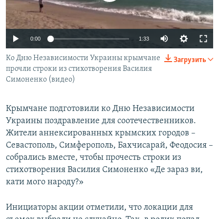
ПРИСОЕДИНЯЙТЕСЬ!
ПОБЕДИТЕЛЕЙ НЕ СУДЯТ?
КРЫМ.НЕПОКОРЕННЫЙ
0:00
1:33
ELIFBE
Ко Дню Независимости Украины крымчане
Загрузить
УКРАИНСКАЯ ПРОБЛЕМА КРЫМА
прочли строки из стихотворения Василия
Все сайты RFE/RL
Симоненко (видео)
Крымчане подготовили ко Дню Независимости
Украины поздравление для соотечественников.
Жители аннексированных крымских городов –
Севастополь, Симферополь, Бахчисарай, Феодосия –
собрались вместе, чтобы прочесть строки из
стихотворения Василия Симоненко «Де зараз ви,
кати мого народу?»
Инициаторы акции отметили, что локации для