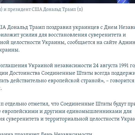
) и президент США Дональд Трамп (п)
А Дональд Трамп поздравил украинцев с Днем Незав
приложит усилия для восстановления суверенитета и
ной целостности Украины, сообщается на сайте Адми
Украины.
озглашения Украиной независимости 24 августа 1991 го
ции Достоинства Соединенные Штаты всегда поддержи
ать действительно европейской страной», – говорится
.
п отдельно отметил, что Соединенные Штаты будут пр
те европейскими и другими единомышленниками для
ия суверенитета и территориальной целостности Укра
краина празднует День Независимости.