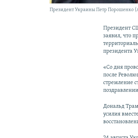
Президент Украины Петр Порошенко (л
Президент СШ
заявил, что 
территориаль
президента 
«Со дня пров
после Револю
стремление ст
поздравлении
Дональд Трам
усилия вмес
восстановлен
24 августа У