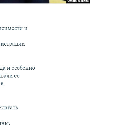
исимости и
нистрации
да и особенно
вали ее
 в
илагать
ины.