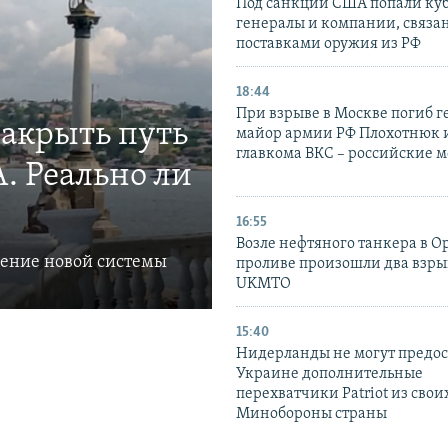
Под санкции США попали ку
генералы и компании, связа
поставками оружия из РФ
18:44
При взрыве в Москве погиб г
закрыть путь
майор армии РФ Плохотнюк и
главкома ВКС – российские 
. Реально ли
16:55
Возле нефтяного танкера в 
ление новой системы
проливе произошли два взры
UKMTO
15:40
Нидерланды не могут предос
Украине дополнительные
перехватчики Patriot из своих
Минобороны страны