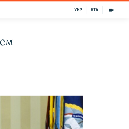
УКР
КТА
нем