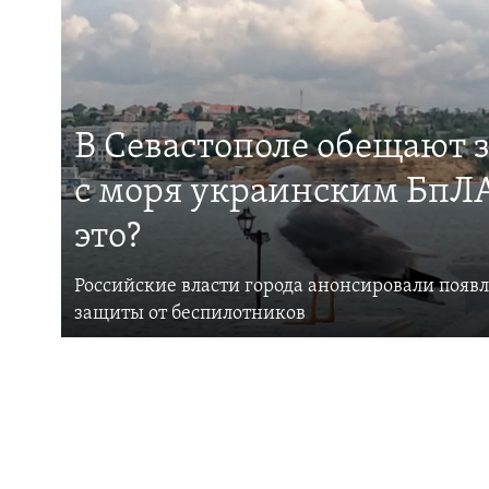
В Севастополе обещают 
с моря украинским БпЛА
это?
Российские власти города анонсировали появ
защиты от беспилотников