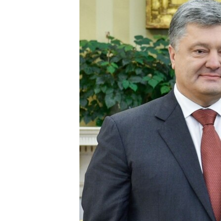
ПОБЕДИТЕЛЕЙ НЕ СУДЯТ?
КРЫМ.НЕПОКОРЕННЫЙ
ELIFBE
УКРАИНСКАЯ ПРОБЛЕМА КРЫМА