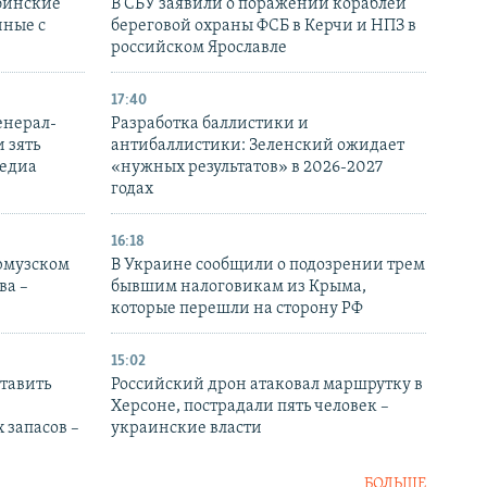
бинские
В СБУ заявили о поражении кораблей
нные с
береговой охраны ФСБ в Керчи и НПЗ в
российском Ярославле
17:40
енерал-
Разработка баллистики и
 зять
антибаллистики: Зеленский ожидает
медиа
«нужных результатов» в 2026-2027
годах
16:18
Ормузском
В Украине сообщили о подозрении трем
ва –
бывшим налоговикам из Крыма,
которые перешли на сторону РФ
15:02
тавить
Российский дрон атаковал маршрутку в
Херсоне, пострадали пять человек –
 запасов –
украинские власти
БОЛЬШЕ