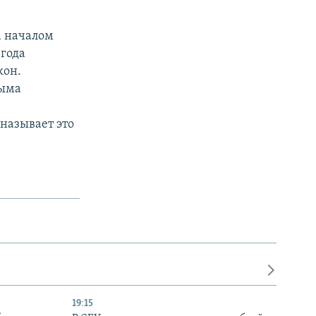
а началом
 года
кон.
рыма
называет это
19:15