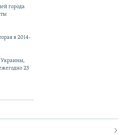
лей города
оты
орая в 2014-
к Украины,
ежегодно 23