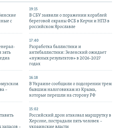
19:15
бинские
В СБУ заявили о поражении кораблей
нные с
береговой охраны ФСБ в Керчи и НПЗ в
российском Ярославле
17:40
енерал-
Разработка баллистики и
 зять
антибаллистики: Зеленский ожидает
медиа
«нужных результатов» в 2026-2027
годах
16:18
Ормузском
В Украине сообщили о подозрении трем
ва –
бывшим налоговикам из Крыма,
которые перешли на сторону РФ
15:02
тавить
Российский дрон атаковал маршрутку в
Херсоне, пострадали пять человек –
 запасов –
украинские власти