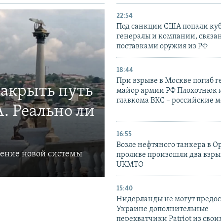
22:54
Под санкции США попали ку
генералы и компании, связа
поставками оружия из РФ
18:44
При взрыве в Москве погиб г
закрыть путь
майор армии РФ Плохотнюк и
главкома ВКС – российские 
. Реально ли
16:55
Возле нефтяного танкера в 
ление новой системы
проливе произошли два взры
UKMTO
15:40
Нидерланды не могут предос
Украине дополнительные
перехватчики Patriot из своих