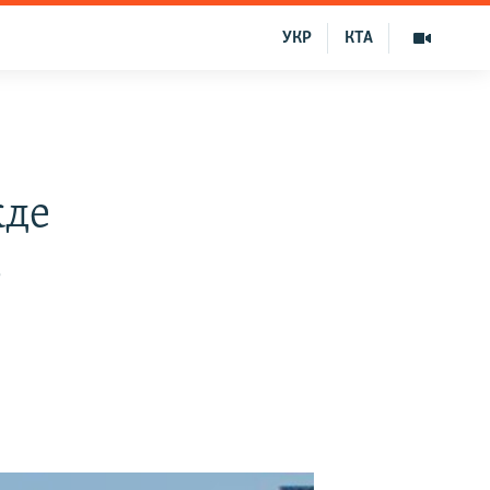
УКР
КТА
жде
з