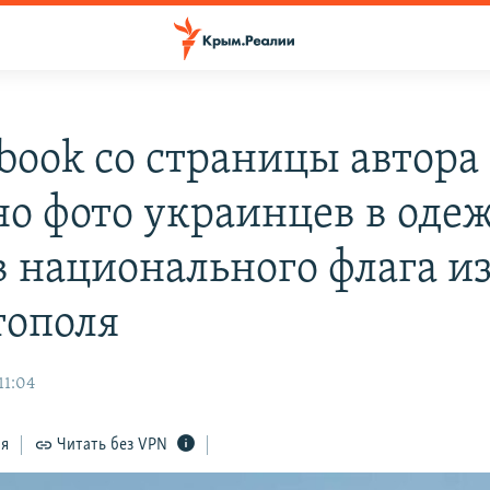
ebook со страницы автора
но фото украинцев в оде
в национального флага и
тополя
11:04
ся
Читать без VPN