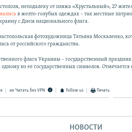
астополя, неподалеку от пляжа «Хрустальный», 27 жите
овались
в желто-голубых одеждах – так местные патри
краину с Днем национального флага.
евастопольская фотохудожница Татьяна Москаленко, кот
лась от российского гражданства.
ственного флага Украины – государственный праздни
одному из ее государственных символов. Отмечается 
ся
Читать без VPN
Follow us
Печать
НОВОСТИ