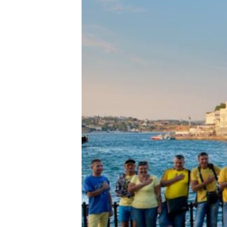
ПОБЕДИТЕЛЕЙ НЕ СУДЯТ?
КРЫМ.НЕПОКОРЕННЫЙ
ELIFBE
УКРАИНСКАЯ ПРОБЛЕМА КРЫМА