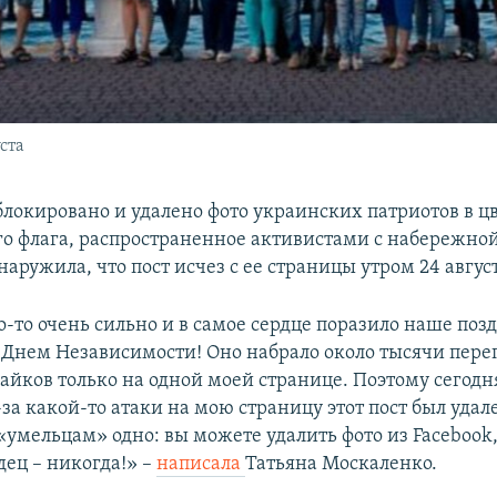
ста
блокировано и удалено фото украинских патриотов в ц
о флага, распространенное активистами с набережной
наружила, что пост исчез с ее страницы утром 24 авгус
-то очень сильно и в самое сердце поразило наше поз
 Днем Независимости! Оно набрало около тысячи переп
айков только на одной моей странице. Поэтому сегодня
за какой-то атаки на мою страницу этот пост был удале
 «умельцам» одно: вы можете удалить фото из Facebook
дец – никогда!» –
написала
Татьяна Москаленко.