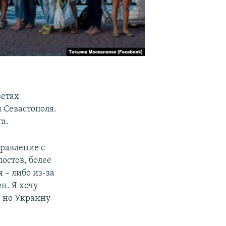
ветах
 Севастополя.
та.
дравление с
остов, более
 – либо из-за
н. Я хочу
, но Украину