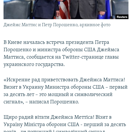
ПРИСОЕДИНЯЙТЕСЬ!
ПОБЕДИТЕЛЕЙ НЕ СУДЯТ?
КРЫМ.НЕПОКОРЕННЫЙ
Джеймс Маттис и Петр Порошенко, архивное фото
ELIFBE
УКРАИНСКАЯ ПРОБЛЕМА КРЫМА
В Киеве началась встреча президента Петра
Все сайты RFE/RL
Порошенко и министра обороны США Джеймса
Маттиса, сообщается на Twitter-странице главы
украинского государства.
«Искренне рад приветствовать Джеймса Маттиса!
Визит в Украину Министра обороны США – первый
за десять лет – это мощный и символический
сигнал», – написал Порошенко.
Щиро радий вітати Джеймса Меттіса! Візит в
Україну Міністра оборони США - перший за десять